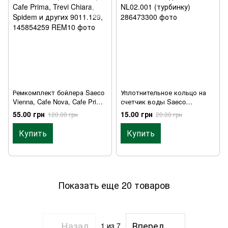
Ремкомплект бойлера Saeco
Уплотнительное кольцо на
Vienna, Cafe Nova, Cafe Prima,
счетчик воды Saeco
Trevi Chiara, Spidem и других
NL02.001 (турбинку)
55.00 грн
15.00 грн
120.00 грн
20.00 грн
9011.129, 145854259
Купить
Купить
Показать еще 20 товаров
Назад
Вперед
1
из 7