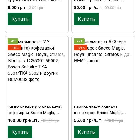
140328059, 996530013564,
заваривания на 9 г
8.00 грн
80.00 грн/шт.
13.00 грн
90.00 грн
996530013564, sae088,
кофемашины Saeco Incanto
5206053000
SUP021
Купить
Купить
ХИТ
ХИТ
−18%
−54%
Ремкомплект (32 элемента)
Ремкомплект бойлера
кофеварки Saeco Magic,
кофеварок Saeco Magic,
Royal, Stratos, Siemens
Royal, Incanto, Stratos и др.
400.00 грн/шт.
55.00 грн/шт.
490.00 грн
120.00 грн
TC55001 55002, Bosch Solitaire
TKA 5501/TKA 5502 и других
Купить
Купить