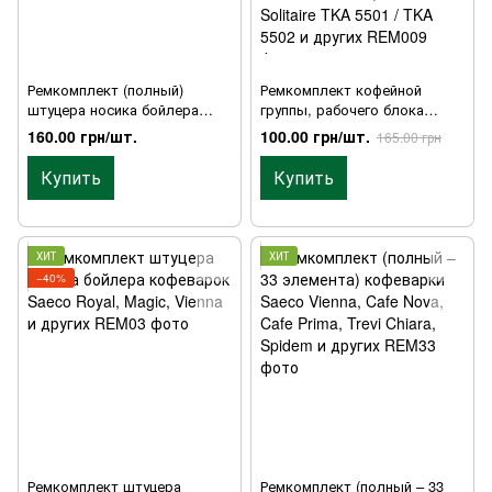
Ремкомплект (полный)
Ремкомплект кофейной
штуцера носика бойлера
группы, рабочего блока
кофеварок Saeco Royal,
заваривания и носика
160.00 грн/шт.
100.00 грн/шт.
165.00 грн
Magic, Vienna и других
кофемашины бойлера Saeco
Magic, Royal, Aulika, Stratos,
Купить
Купить
Vienna, Siemens TC55001
55002, Bosch Solitaire TKA
5501 / TKA 5502 и других
ХИТ
ХИТ
−40%
Ремкомплект штуцера
Ремкомплект (полный – 33