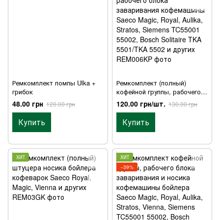
Ремкомплект помпы Ulka +
Ремкомплект (полный)
грибок
кофейной группы, рабочего
блока заваривания
48.00 грн
120.00 грн/шт.
120.00 грн
130.00 грн
кофемашины Saeco Magic,
Royal, Aulika, Stratos, Siemens
Купить
Купить
TC55001 55002, Bosch Solitaire
TKA 5501/TKA 5502 и других
ХИТ
ХИТ
−39%