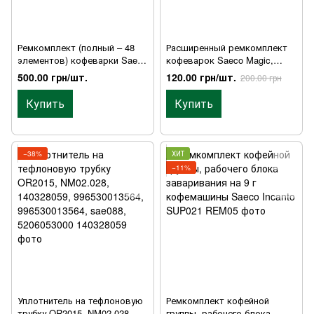
Ремкомплект (полный – 48
Расширенный ремкомплект
элементов) кофеварки Saeco
кофеварок Saeco Magic,
Magic, Royal, Stratos, Siemens
Royal, Incanto, Stratos и т.д.
500.00 грн/шт.
120.00 грн/шт.
200.00 грн
TC55001 55002, Bosch Solitaire
TKA 5501/TKA 5502 и других
Купить
Купить
−38%
ХИТ
−11%
Уплотнитель на тефлоновую
Ремкомплект кофейной
трубку OR2015, NM02.028,
группы, рабочего блока