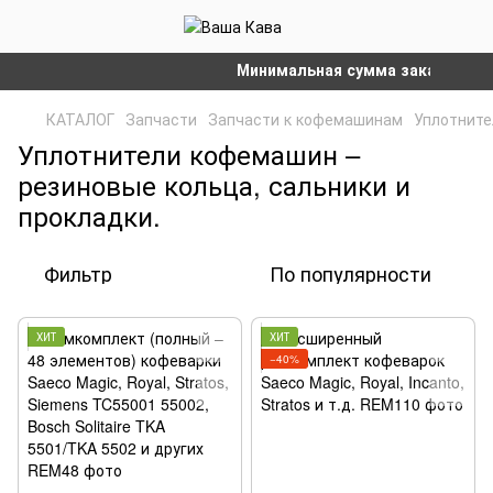
Минимальная сумма заказа на сайте –
КАТАЛОГ
Запчасти
Запчасти к кофемашинам
Уплотните
Уплотнители кофемашин –
резиновые кольца, сальники и
прокладки.
Фильтр
По популярности
ХИТ
ХИТ
−40%