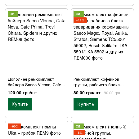
ХИТ
ХИТ
−11%
Дополнен ремкомплект
Ремкомплект кофейной
бойлера Saeco Vienna, Cafe
группы, рабочего блока
Nova, Cafe Prima, Trevi Chiara,
заваривания кофемашины
120.00 грн/шт.
80.00 грн/шт.
90.00 грн
Spidem и других
Saeco Magic, Royal, Aulika,
Stratos, Siemens TC55001
Купить
Купить
55002, Bosch Solitaire TKA
5501/TKA 5502 и других
−60%
ХИТ
−8%