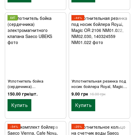
ХИТ
−44%
Уплотнитель бойка
Уплотнительная резинка под
(сердечника)
носик бойлера Royal, Magic
электромагнитного клапана
OR 2106 NM01.022, NM02.030,
150.00 грн/шт.
9.00 грн
16.00 грн
Saeco
140324559
Купить
Купить
−54%
−25%