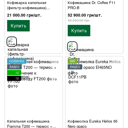
Кофеварка капельная
Кофемашина Dr. Coffee F11
(фильтр-кофемашина)
PRO-B
Fiamma F100 (два декантера)
21 000.00 грн/шт.
52 900.00 грн/шт.
58 200.00 грн
Купить
Купить
НОВИНКА
ХИТ
ВИДЕО
ВИДЕО
12
12
Капельная кофемашина
Кофемолка Eureka Helios 65
Fiamma T200 — термос +
Nero opaco