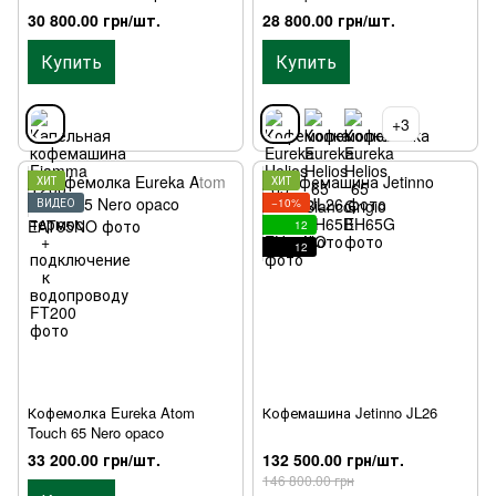
подключение к водопроводу
30 800.00 грн/шт.
28 800.00 грн/шт.
Купить
Купить
+3
ХИТ
ХИТ
ВИДЕО
−10%
12
12
Кофемолка Eureka Atom
Кофемашина Jetinno JL26
Touch 65 Nero opaco
33 200.00 грн/шт.
132 500.00 грн/шт.
146 800.00 грн