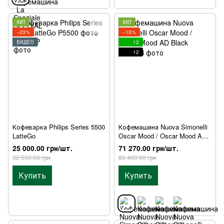
ХИТ
ХИТ
−23%
−15%
ВИДЕО
12
12
Кофеварка Philips Series 5500
Кофемашина Nuova Simonelli
LatteGo
Oscar Mood / Oscar Mood AD
Black
25 000.00 грн/шт.
71 270.00 грн/шт.
32 500.00 грн
83 400.00 грн
Купить
Купить