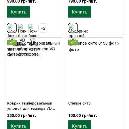
990.00 грн/шт.
790.00 грн/шт.
Купить
Купить
+2
ХИТ
ХИТ
Коврик темперовальный
Слепое сито
угловой для темпера VD
Coffee
350.00 грн/шт.
100.00 грн/шт.
Купить
Купить