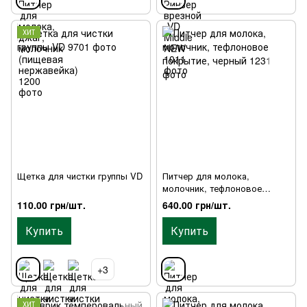
ХИТ
Щетка для чистки группы VD
Питчер для молока,
молочник, тефлоновое
покрытие, черный
110.00 грн/шт.
640.00 грн/шт.
Купить
Купить
+3
ХИТ