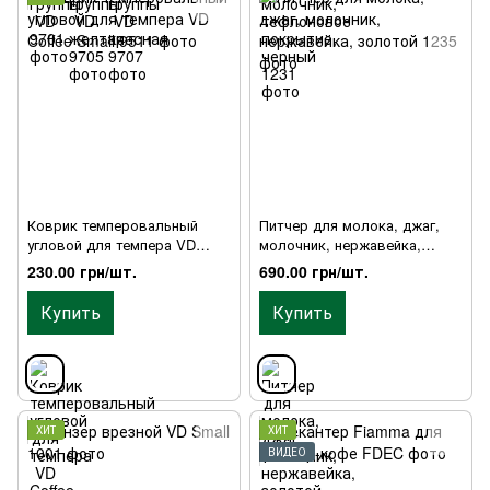
Коврик темперовальный
Питчер для молока, джаг,
угловой для темпера VD
молочник, нержавейка,
Coffee Small
золотой
230.00 грн/шт.
690.00 грн/шт.
Купить
Купить
ХИТ
ХИТ
ВИДЕО