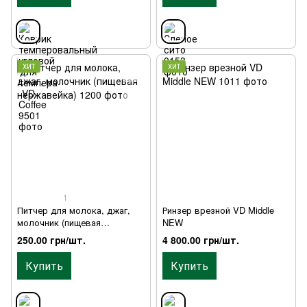
ХИТ
ХИТ
1
Питчер для молока, джаг,
Ринзер врезной VD Middle
молочник (пищевая
NEW
нержавейка)
250.00 грн/шт.
4 800.00 грн/шт.
Купить
Купить