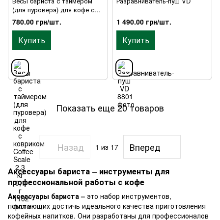
Весы бариста с таймером
Разравниватель-пуш VD
(для пуровера) для кофе с
ковриком Coffee Scale 2,3 кг
780.00 грн/шт.
1 490.00 грн/шт.
0,1 г
Купить
Купить
Показать еще 20 товаров
Назад
Вперед
1
из 17
Аксессуары бариста – инструменты для
профессиональной работы с кофе
Аксессуары бариста –
это набор инструментов,
помогающих достичь идеального качества приготовления
кофейных напитков. Они разработаны для профессионалов