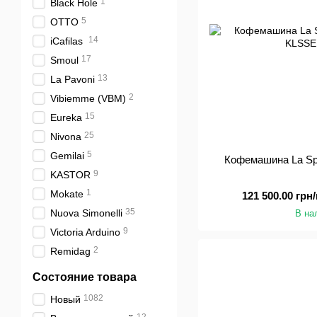
1
Black Hole
5
OTTO
14
iCafilas
17
Smoul
13
La Pavoni
2
Vibiemme (VBM)
15
Eureka
25
Nivona
5
Gemilai
Кофемашина La Sp
9
KASTOR
1
Mokate
121 500.00 грн/
35
Nuova Simonelli
В на
9
Victoria Arduino
2
Remidag
Состояние товара
1082
Новый