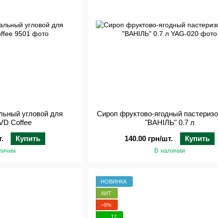
льный угловой для
Сироп фруктово-ягодный пастериз
VD Coffee
"ВАНІЛЬ" 0.7 л
.
Купить
140.00 грн/шт.
Купить
личии
В наличии
НОВИНКА
ХИТ
−9%
12