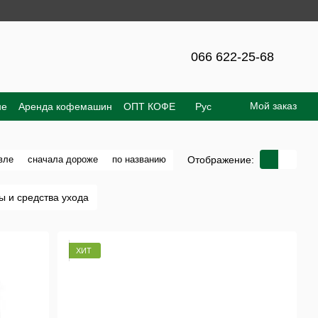
 – 300 грн!
066 622-25-68
Мой заказ
не
Аренда кофемашин
ОПТ КОФЕ
Рус
е соглашение
Отзывы о магазине
Отображение:
вле
сначала дороже
по названию
ы и средства ухода
ХИТ