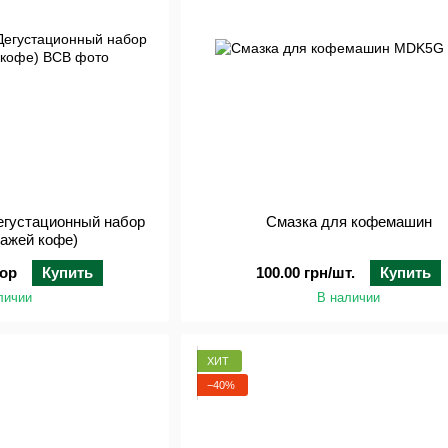
Дегустационный набор
Смазка для кофемашин
пажей кофе)
бор
Купить
100.00 грн/шт.
Купить
личии
В наличии
ХИТ
−40%