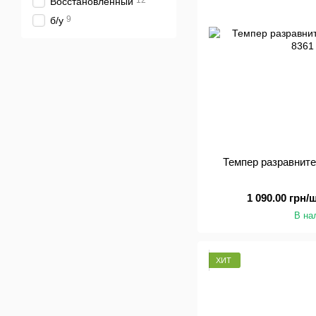
12
Восстановленный
9
б/у
Темпер разравните
1 090.00 грн/ш
В на
ХИТ