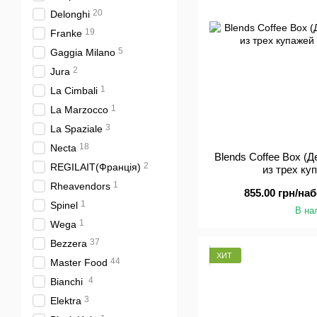
20
Delonghi
19
Franke
5
Gaggia Milano
2
Jura
1
La Cimbali
1
La Marzocco
3
La Spaziale
18
Necta
Blends Coffee Box (
2
REGILAIT(Франція)
из трех ку
1
Rheavendors
855.00 грн/на
1
Spinel
В на
1
Wega
37
Bezzera
ХИТ
44
Master Food
4
Bianchi
3
Elektra