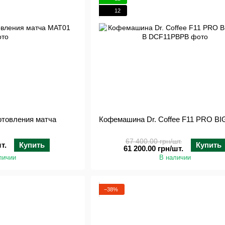
12
отовления матча
Кофемашина Dr. Coffee F11 PRO BIG
67 400.00 грн/шт.
т.
Купить
Купить
61 200.00 грн/шт.
личии
В наличии
−38%