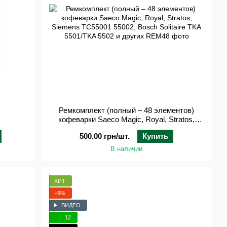
Ремкомплект (полный – 48 элементов)
кофеварки Saeco Magic, Royal, Stratos,
Siemens TC55001 55002, Bosch Solitaire
500.00 грн/шт.
Купить
TKA 5501/TKA 5502 и других
В наличии
ХИТ
−9%
ВИДЕО
12