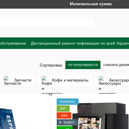
Минимальная сумма заказа на сайте
 обслуживание
Дистанционный ремонт кофемашин по всей Украи
Обмен и возврат
Договор публичной оферты
Пользовательско
по популярности
сначала деше
Сортировка:
Запчасти
Кофе и материалы
Аксессуар
НОВИНКА
ХИТ
−15%
ВИДЕО