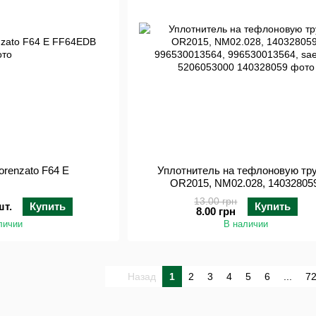
orenzato F64 E
Уплотнитель на тефлоновую тр
OR2015, NM02.028, 14032805
996530013564, 996530013564, sa
13.00 грн
шт.
Купить
Купить
5206053000
8.00 грн
личии
В наличии
Назад
1
2
3
4
5
6
...
7