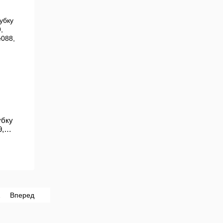
убку
9,
e088,
2
Вперед