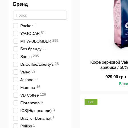
Бренд
1
Packer
51
YAGODAR
299
MHW-3BOMBER
38
Без бренду
285
Saeco
Кофе зерновой Val
28
Dr.Coffee/Liberty's
арабика / 50%
52
Valeo
929.00 грн
36
Jetinno
В на
46
Fiamma
126
VD Coffee
ХИТ
6
Fiorenzato
3
ICS(Нідерланди)
3
Bravilor Bonamat
1
Philips