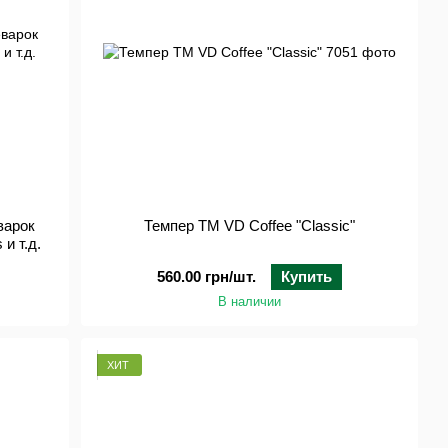
варок
Темпер ТМ VD Coffee "Classic"
 и т.д.
560.00 грн/шт.
Купить
В наличии
ХИТ