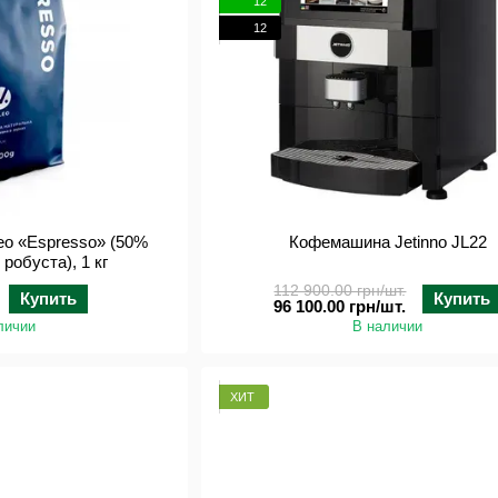
12
12
eo «Espresso» (50%
Кофемашина Jetinno JL22
 робуста), 1 кг
112 900.00 грн/шт.
Купить
Купить
96 100.00 грн/шт.
личии
В наличии
ХИТ