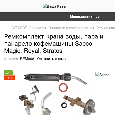
Минимальная сумма заказа 
КАТАЛОГ
Запчасти
Запчасти к кофемашинам
Ремкомпл
Ремкомплект крана воды, пара и
панарело кофемашины Saeco
Magic, Royal, Stratos
Артикул:
REM008
Оставить отзыв
ХИТ
−11%