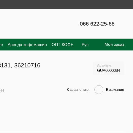
те – 300 грн!
066 622-25-68
Мой заказ
не
Аренда кофемашин
ОПТ КОФЕ
Рус
е соглашение
Отзывы о магазине
3131, 36210716
Артикул
GUA0000084
рн
К сравнению
В желания