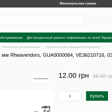
Минимальная сумма заказа на сай
 обслуживание
Дистанционный ремонт кофемашин по всей Украи
Обмен и возврат
Договор публичной оферты
Пользовательско
Уплотнители для кофемашин
Уплотнители для кофемашин Rheavendors
2 мм Rheavendors, GUA0000084, VE36210716, 0
12.00 грн
36.00 г
Купить