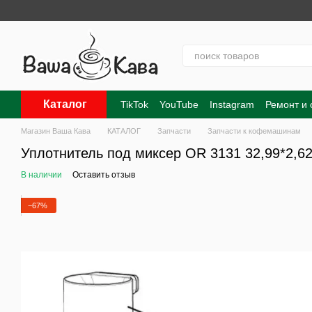
Перейти к основному контенту
Каталог
TikTok
YouTube
Instagram
Ремонт и
Контакты
О нас
Оплата и доставка
Магазин Ваша Кава
КАТАЛОГ
Запчасти
Запчасти к кофемашинам
Уплотнитель под миксер OR 3131 32,99*2,6
В наличии
Оставить отзыв
−67%