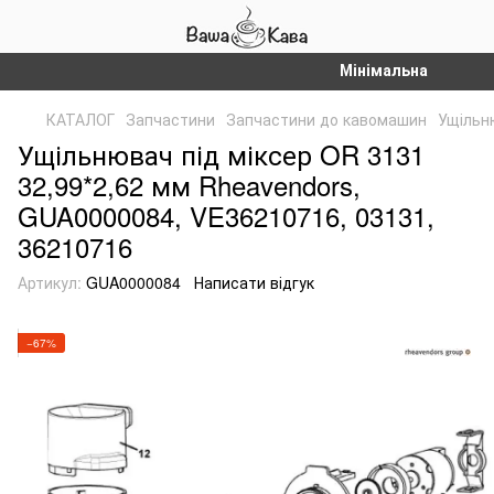
Мінімальна сума замо
КАТАЛОГ
Запчастини
Запчастини до кавомашин
Ущільн
Ущільнювач під міксер OR 3131
32,99*2,62 мм Rheavendors,
GUA0000084, VE36210716, 03131,
36210716
Артикул:
GUA0000084
Написати відгук
−67%