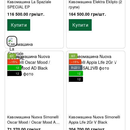
Кавомашина La Spaziale
Кавомашина Elektra Eklipto (2
SPECIAL EP
групи)
116 500.00 грн/шт.
164 500.00 грн/шт.
Купити
Купити
ХІТ
ХІТ
−15%
−15%
12
ВІДЕО
12
12
12
Кавомашина Nuova Simonelli
Кавомашина Nuova Simonelli
Oscar Mood / Oscar Mood AD
Appia Life 2Gr V Black
Black
71 270.00 грн/шт.
204 700.00 грн/шт.