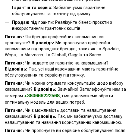
Гарантія та сервіс
: Забезпечуємо гарантійне
обслуговування та технічну підтримку.
Продаж під гранти
: Реалізуйте бізнес-проєкти з
використанням грантових коштів.
Питання:
Які бренди професійних кавомашин ви
пропонуєте?
Відповідь:
Ми пропонуємо професійні
кавомашини від провідних брендів, таких як La Spaziale,
Wega, La Marzocco, La Cimbali, Gaggia та Saeco.
Питання:
Чи надаєте ви гарантію на кавомашини?
Відповідь:
Так, усі наші кавомашини мають гарантійне
обслуговування та сервісну підтримку.
Питання:
Чи можна отримати консультацію щодо вибору
кавомашини?
Відповідь:
Звичайно! Зателефонуйте нам за
+380666222568
номером
, і ми допоможемо обрати
оптимальну модель для ваших потреб.
Питання:
Чи є можливість доставки та налаштування
кавомашини?
Відповідь:
Так, ми забезпечуємо доставку,
налаштування та навчання користуванню кавомашиною.
Питання:
Чи пропонуєте ви сервісне обслуговування після