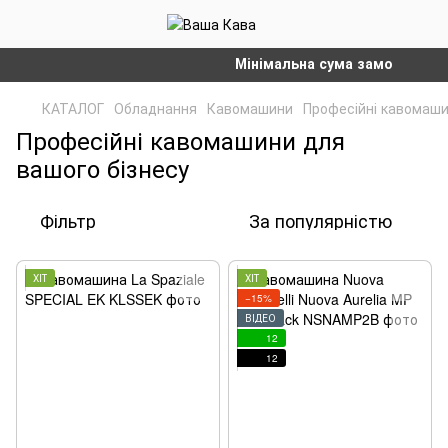
Мінімальна сума замовлення на са
КАТАЛОГ
Обладнання
Кавомашини
Професійні кавомаш
Професійні кавомашини для
вашого бізнесу
Фільтр
За популярністю
ХІТ
ХІТ
−15%
ВІДЕО
12
12