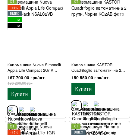
ХІТ
ХІТ
−15%
ВІДЕО
12
12
Кавомашина Nuova Simonelli
Кавомашина KASTOR
Appia Life Compact 2Gr V
Quadrifoglio автоматична 2
Black
групи. Чорна
167 700.00 грн/шт.
150 550.00 грн/шт.
196 200.00 грн
Купити
Купити
ХІТ
ХІТ
−15%
ВІДЕО