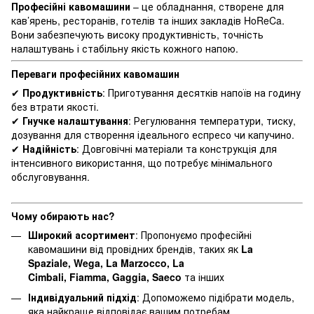
Професійні кавомашини
– це обладнання, створене для
кав’ярень, ресторанів, готелів та інших закладів HoReCa.
Вони забезпечують високу продуктивність, точність
налаштувань і стабільну якість кожного напою.
Переваги професійних кавомашин
✔
Продуктивність
: Приготування десятків напоїв на годину
без втрати якості.
✔
Гнучке налаштування
: Регулювання температури, тиску,
дозування для створення ідеального еспресо чи капучино.
✔
Надійність
: Довговічні матеріали та конструкція для
інтенсивного використання, що потребує мінімального
обслуговування.
Чому обирають нас?
Широкий асортимент
: Пропонуємо професійні
кавомашини від провідних брендів, таких як
La
Spaziale, Wega, La Marzocco, La
Cimbali, Fiamma, Gaggia, Saeco
та інших
Індивідуальний підхід
: Допоможемо підібрати модель,
яка найкраще відповідає вашим потребам.