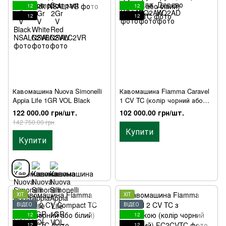
12
12
12
12
Кавомашина Nuova Simonelli
Кавомашина Fiamma Caravel
Appia Life 1GR VOL Black
1 CV TC (колір чорний або
білий)
122 000.00 грн/шт.
102 000.00 грн/шт.
142 750.00 грн
Купити
Купити
ХІТ
ХІТ
ВІДЕО
ВІДЕО
12
12
12
12