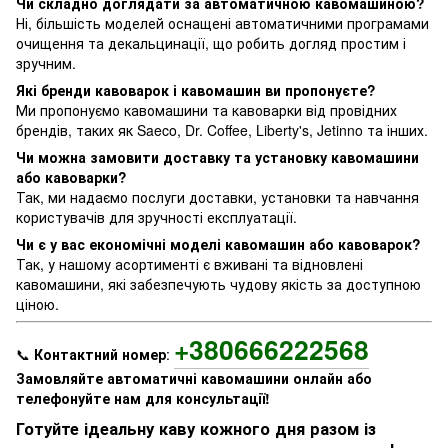
Чи складно доглядати за автоматичною кавомашиною?
Ні, більшість моделей оснащені автоматичними програмами
очищення та декальцинації, що робить догляд простим і
зручним.
Які бренди кавоварок і кавомашин ви пропонуєте?
Ми пропонуємо кавомашини та кавоварки від провідних
брендів, таких як Saeco, Dr. Coffee, Liberty's, Jetinno та інших.
Чи можна замовити доставку та установку кавомашини
або кавоварки?
Так, ми надаємо послуги доставки, установки та навчання
користувачів для зручності експлуатації.
Чи є у вас економічні моделі кавомашин або кавоварок?
Так, у нашому асортименті є вживані та відновлені
кавомашини, які забезпечують чудову якість за доступною
ціною.
+380666222568
📞
Контактний номер
:
Замовляйте автоматичні кавомашини онлайн або
телефонуйте нам для консультації!
Готуйте ідеальну каву кожного дня разом із