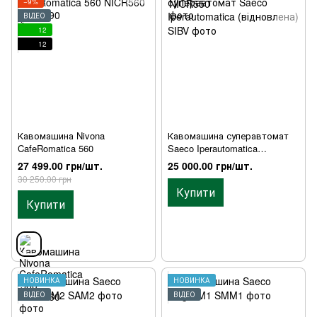
−9%
ВІДЕО
12
12
Кавомашина Nivona
Кавомашина суперавтомат
CafeRomatica 560
Saeco Iperautomatica
(відновлена)
27 499.00 грн/шт.
25 000.00 грн/шт.
30 250.00 грн
Купити
Купити
НОВИНКА
НОВИНКА
ВІДЕО
ВІДЕО