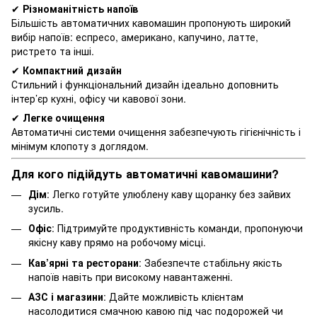
✔
Різноманітність напоїв
Більшість автоматичних кавомашин пропонують широкий
вибір напоїв: еспресо, американо, капучино, латте,
ристрето та інші.
✔
Компактний дизайн
Стильний і функціональний дизайн ідеально доповнить
інтер’єр кухні, офісу чи кавової зони.
✔
Легке очищення
Автоматичні системи очищення забезпечують гігієнічність і
мінімум клопоту з доглядом.
Для кого підійдуть автоматичні кавомашини?
Дім
: Легко готуйте улюблену каву щоранку без зайвих
зусиль.
Офіс
: Підтримуйте продуктивність команди, пропонуючи
якісну каву прямо на робочому місці.
Кав’ярні та ресторани
: Забезпечте стабільну якість
напоїв навіть при високому навантаженні.
АЗС і магазини
: Дайте можливість клієнтам
насолодитися смачною кавою під час подорожей чи