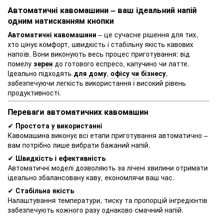
Автоматичні кавомашини – ваш ідеальний напій
одним натисканням кнопки
Автоматичні кавомашини
– це сучасне рішення для тих,
хто цінує комфорт, швидкість і стабільну якість кавових
напоїв. Вони виконують весь процес приготування: від
помелу
зерен
до готового еспресо, капучино чи латте.
Ідеально підходять
для дому
,
офісу чи бізнесу
,
забезпечуючи легкість використання і високий рівень
продуктивності.
Переваги автоматичних кавомашин
✔
Простота у використанні
Кавомашина виконує всі етапи приготування автоматично –
вам потрібно лише вибрати бажаний напій.
✔
Швидкість і ефективність
Автоматичні моделі дозволяють за лічені хвилини отримати
ідеально збалансовану каву, економлячи ваш час.
✔
Стабільна якість
Налаштування температури, тиску та пропорцій інгредієнтів
забезпечують кожного разу однаково смачний напій.