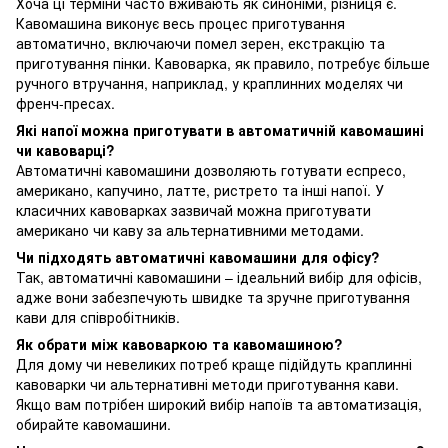
Хоча ці терміни часто вживають як синоніми, різниця є.
Кавомашина виконує весь процес приготування
автоматично, включаючи помел зерен, екстракцію та
приготування пінки. Кавоварка, як правило, потребує більше
ручного втручання, наприклад, у краплинних моделях чи
френч-пресах.
Які напої можна приготувати в автоматичній кавомашині
чи кавоварці?
Автоматичні кавомашини дозволяють готувати еспресо,
американо, капучино, латте, ристрето та інші напої. У
класичних кавоварках зазвичай можна приготувати
американо чи каву за альтернативними методами.
Чи підходять автоматичні кавомашини для офісу?
Так, автоматичні кавомашини – ідеальний вибір для офісів,
адже вони забезпечують швидке та зручне приготування
кави для співробітників.
Як обрати між кавоваркою та кавомашиною?
Для дому чи невеликих потреб краще підійдуть краплинні
кавоварки чи альтернативні методи приготування кави.
Якщо вам потрібен широкий вибір напоїв та автоматизація,
обирайте кавомашини.