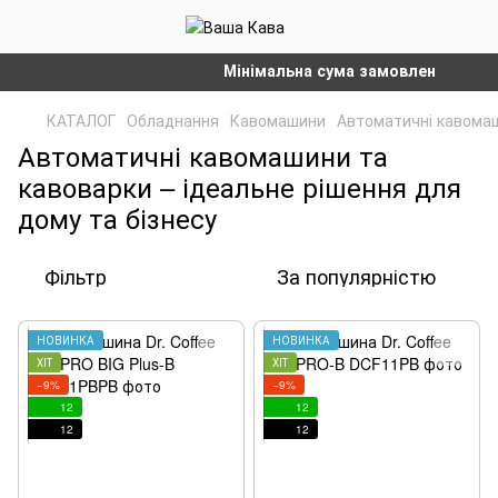
Мінімальна сума замовлення на сайті - 
КАТАЛОГ
Обладнання
Кавомашини
Автоматичні кавома
Автоматичні кавомашини та
кавоварки – ідеальне рішення для
дому та бізнесу
Фільтр
За популярністю
НОВИНКА
НОВИНКА
ХІТ
ХІТ
−9%
−9%
12
12
12
12