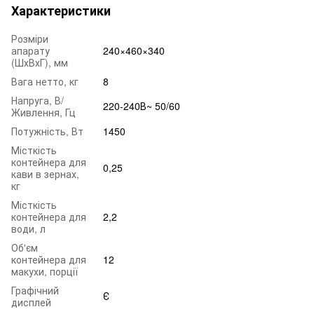
Характеристики
Розміри
апарату
240×460×340
(ШхВхГ), мм
Вага нетто, кг
8
Напруга, В/
220‐240В~ 50/60
Живлення, Гц
Потужність, Вт
1450
Місткість
контейнера для
0,25
кави в зернах,
кг
Місткість
контейнера для
2,2
води, л
Об'єм
контейнера для
12
макухи, порції
Графічний
Є
дисплей