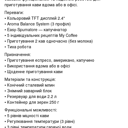
приготування кави вдома або в офісі.
Переваги:
• Кольоровий TFT дисплей 2.4"
• Aroma Balance System (3 профілі)
• Easy-Spumatore — капучінатор
• 5 індивідуальних рецептів My Coffee
• Приготування 2 кав одночасно (без молока)
• Тиха робота
Призначення:
• Приготування еспресо, американо, капучино
• Використання вдома або в офісі
• Щоденне приготування кави
Матеріали та конструкція:
• Конічний сталевий млин
• Знімний заварний блок
• Резервуар для води 2.2 л
• Контейнер для зерен 250 г
Функціональні можливості:
• 5 рівнів міцності кави
• Регулювання температури (3 рівні)
• 3 рівні температури гарячої води