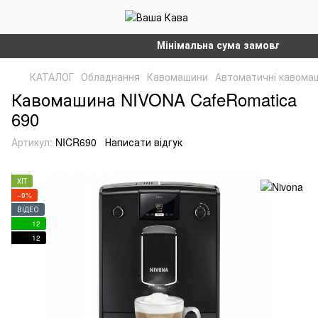
Мінімальна сума замовлення на сай
КАТАЛОГ
Обладнання
Кавомашини
Автоматичні кавома
Кавомашина NIVONA CafeRomatica
690
Артикул:
NICR690
Написати відгук
ХІТ
−9%
ВІДЕО
12
12