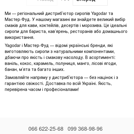
Ми — регіональний дистриб’ютор сиропів Yagodar та
Мастер-Фуд. У нашому магазині ви знайдете великий вибір
смаків для кави, коктейлів, десертів і морозива. Це ідеальні
сиропи для бариста, кав’ярень, ресторанів або домашнього
використання.
Yagodar і Мастер-Фуд — відомі українські бренди, які
виготовляють сиропи з натуральними компонентами,
дбаючи про якість і смакову насолоду. В асортименті:
ваніль, кокос, карамель, полуниця, манго, лісові ягоди,
банан, м’ята та багато інших.
Замовляйте напряму у дистриб’ютора — без націнок і з
гарантією свіжості. Доставка по всій Україні. Якість,
перевірена часом і професіоналами!
066 622-25-68
099 368-98-96