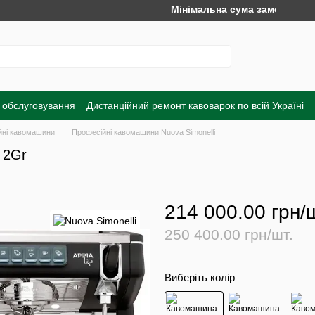
Мінімальна сума замовлення на са
 обслуговування
Дистанційний ремонт кавоварок по всій Україні
а
Обмін та повернення
Договір публічної оферти
Угода корист
йні кавомашини
Професійні кавомашини Nuova Simonelli
 2Gr
214 000.00 грн/
250 400.00 грн/шт.
Виберіть колір