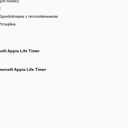
Для бізнесу
2
Однобойлерна з теплообмінником
Ротаційна
lli Appia Life Timer
nelli Appia Life Timer