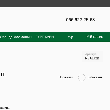
йті - 300 грн!
066 622-25-68
Мій кошик
Оренда кавомашин
ГУРТ КАВИ
Укр
увача
Відгуки про магазин
Артикул
NSALT2B
шт.
Порівняти
В бажання