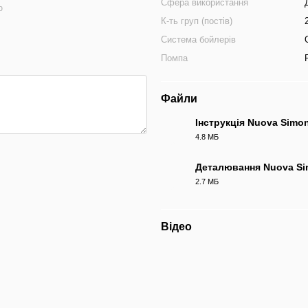
Сфера використання
ю
К-ть груп (постів)
Система бойлерів
Помпа
Файли
Інструкція Nuova Simone
4.8 МБ
PDF
Деталювання Nuova Simo
2.7 МБ
PDF
Відео