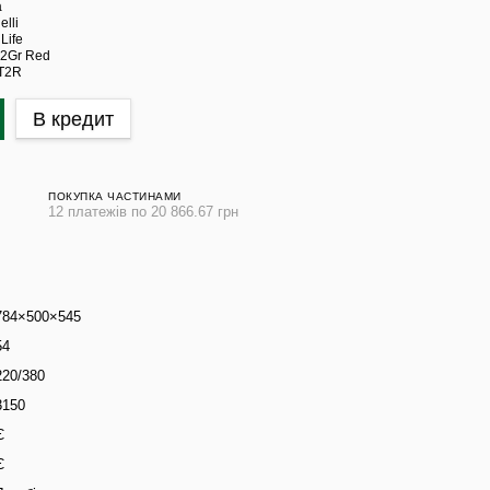
В кредит
ПОКУПКА ЧАСТИНАМИ
12 платежів по 20 866.67 грн
784×500×545
54
220/380
3150
Є
Є