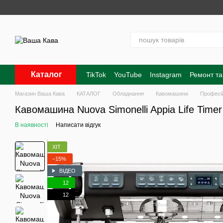
Перейти до основного контенту
Каталог
TikTok
YouTube
Instagram
Ремонт та
Контакти
Про нас
Оплата і доставк
Магазин Ваша Кава
КАТАЛОГ
Обладнання
Кавомашини
Професі
Кавомашина Nuova Simonelli Appia Life Timer
В наявності
Написати відгук
ХІТ
−15%
ВІДЕО
12
12