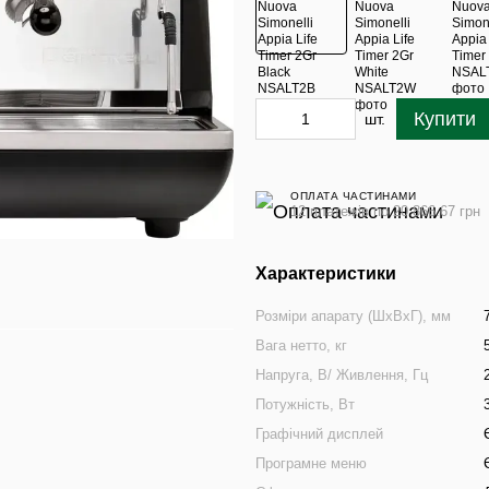
Купити
шт.
ОПЛАТА ЧАСТИНАМИ
12 платежів по 20 866.67 грн
Характеристики
Розміри апарату (ШхВхГ), мм
Вага нетто, кг
Напруга, В/ Живлення, Гц
Потужність, Вт
Графічний дисплей
Програмне меню