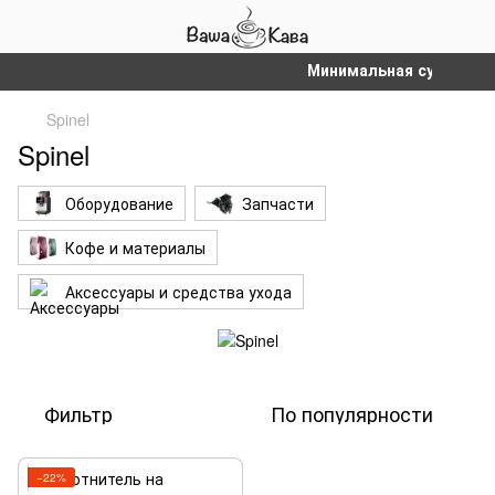
Минимальная сумма заказ
Spinel
Spinel
Оборудование
Запчасти
Кофе и материалы
Аксессуары и средства ухода
Фильтр
По популярности
−22%