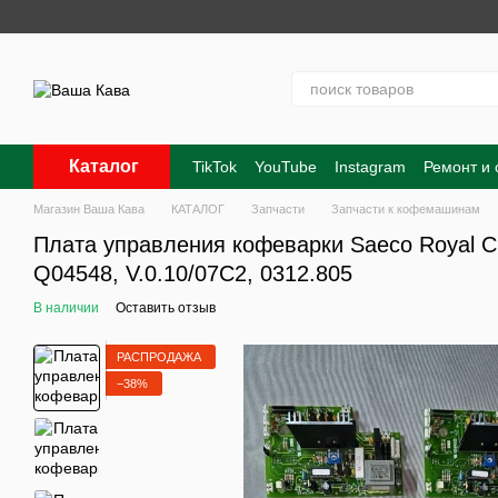
Перейти к основному контенту
Каталог
TikTok
YouTube
Instagram
Ремонт и
Контакты
О нас
Оплата и доставка
Магазин Ваша Кава
КАТАЛОГ
Запчасти
Запчасти к кофемашинам
Плата управления кофеварки Saeco Royal Cla
Q04548, V.0.10/07C2, 0312.805
В наличии
Оставить отзыв
РАСПРОДАЖА
−38%