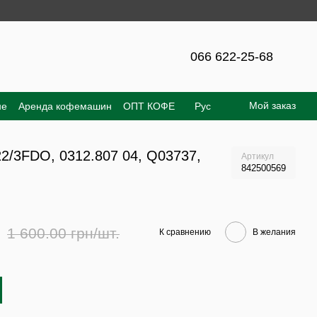
на сайте – 300 грн!
066 622-25-68
Мой заказ
не
Аренда кофемашин
ОПТ КОФЕ
Рус
е соглашение
Отзывы о магазине
22/3FDO, 0312.807 04, Q03737,
Артикул
842500569
1 600.00 грн/шт.
К сравнению
В желания