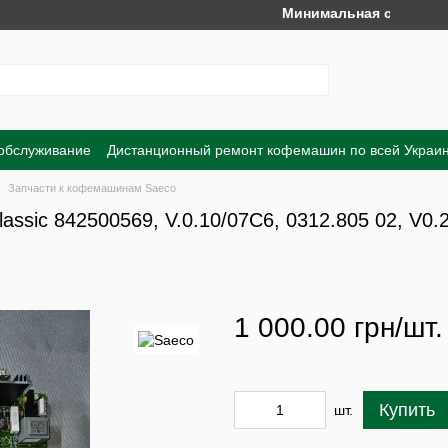
Минимальная сумма заказа 
 обслуживание
Дистанционный ремонт кофемашин по всей Украи
Обмен и возврат
Договор публичной оферты
Пользовательско
Запчасти к кофемашинам Saeco
ssic 842500569, V.0.10/07C6, 0312.805 02, V0.
1 000.00 грн/шт.
Купить
шт.