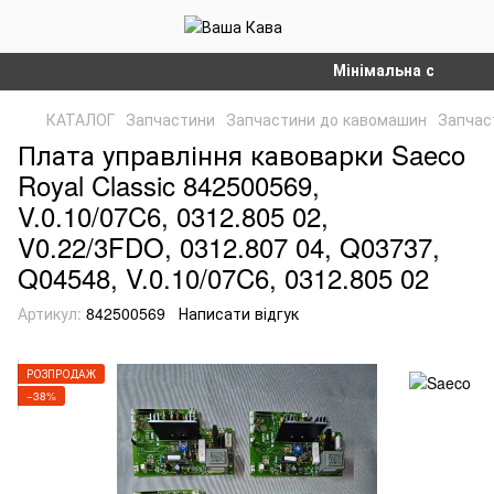
Мінімальна сума замов
КАТАЛОГ
Запчастини
Запчастини до кавомашин
Запчас
Плата управління кавоварки Saeco
Royal Classic 842500569,
V.0.10/07C6, 0312.805 02,
V0.22/3FDO, 0312.807 04, Q03737,
Q04548, V.0.10/07C6, 0312.805 02
Артикул:
842500569
Написати відгук
РОЗПРОДАЖ
−38%