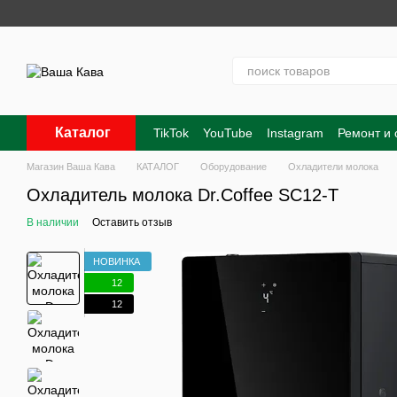
Перейти к основному контенту
Каталог
TikTok
YouTube
Instagram
Ремонт и
Контакты
О нас
Оплата и доставка
Магазин Ваша Кава
КАТАЛОГ
Оборудование
Охладители молока
Охладитель молока Dr.Coffee SC12-T
В наличии
Оставить отзыв
НОВИНКА
12
12