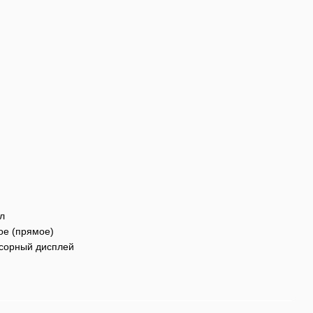
 л
ое (прямое)
нсорный дисплей