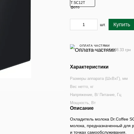
Купить
шт.
ОПЛАТА ЧАСТЯМИ
12 платежей по 2 908.33 грн
Характеристики
Размеры аппарата (ШхВхГ), мм
Вес нетто, кг
Напряжение, В/ Питание, Гц
Мощность, Вт
Описание
Охладитель молока Dr.Coffee 
молока, предназначенный для 
и точках самообслуживания.