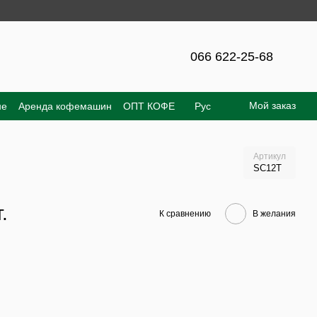
те – 300 грн!
066 622-25-68
Мой заказ
не
Аренда кофемашин
ОПТ КОФЕ
Рус
е соглашение
Отзывы о магазине
Артикул
SC12T
.
К сравнению
В желания