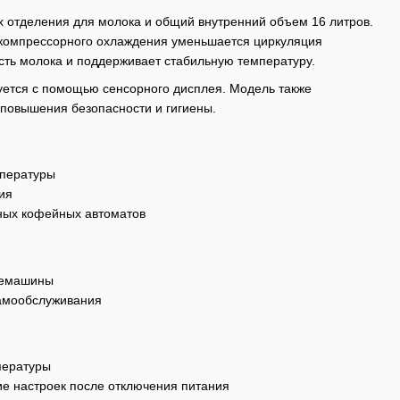
х отделения для молока и общий внутренний объем 16 литров.
 компрессорного охлаждения уменьшается циркуляция
ость молока и поддерживает стабильную температуру.
уется с помощью сенсорного дисплея. Модель также
повышения безопасности и гигиены.
мпературы
ия
ных кофейных автоматов
фемашины
самообслуживания
пературы
ие настроек после отключения питания