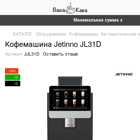
Минимальная сумма заказа на сай
КАТАЛОГ
Оборудование
Кофемашины
Автоматические 
Кофемашина Jetinno JL31D
Артикул:
JJL31D
Оставить отзыв
−15%
12
12