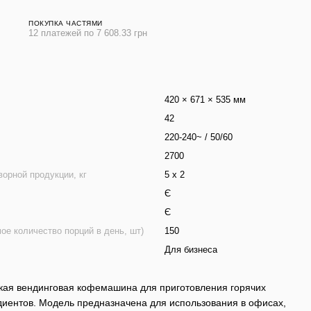
ПОКУПКА ЧАСТЯМИ
12 платежей по 7 608.33 грн
420 × 671 × 535 мм
42
220-240~ / 50/60
2700
орной продукции, кг
5 х 2
Є
Є
е количество порций в день, шт)
150
Для бизнеса
кая вендинговая кофемашина для приготовления горячих
диентов. Модель предназначена для использования в офисах,