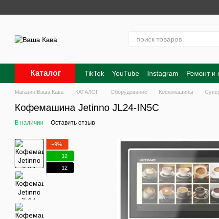
Перейти к основному контенту
Каталог
TikTok
YouTube
Instagram
Ремонт и
Контакты
О нас
Оплата и доставка
Магазин Ваша Кава
КАТАЛОГ
Оборудование
Кофемашины
Супе
Кофемашина Jetinno JL24-IN5C
В наличии
Оставить отзыв
−9%
12
12