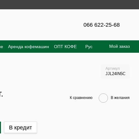
сайте – 300 грн!
066 622-25-68
Мой заказ
не
Аренда кофемашин
ОПТ КОФЕ
Рус
е соглашение
Отзывы о магазине
Артикул
JJL24IN5C
.
К сравнению
В желания
В кредит