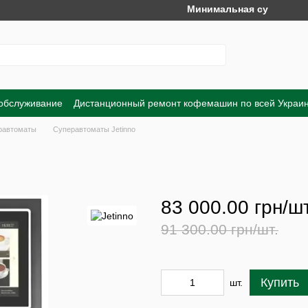
Минимальная сумма заказа на 
 обслуживание
Дистанционный ремонт кофемашин по всей Украи
Обмен и возврат
Договор публичной оферты
Пользовательско
равтоматы
Суперавтоматы Jetinno
83 000.00 грн/шт
91 300.00 грн/шт.
Купить
шт.