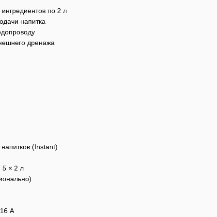
 ингредиентов по 2 л
подачи напитка
одопроводу
нешнего дренажа
напитков (Instant)
 5 × 2 л
ционально)
 16 A