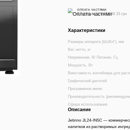
ОПЛАТА ЧАСТЯМИ
12 платежей по 7 608.33 грн
Характеристики
Размеры аппарата (ШхВхГ), мм
Вес нетто, кг
Напряжение, В/ Питание, Гц
Мощность, Вт
Вместимость контейнера для раств
Графический дисплей
Программное меню
Производительность (рекомендуемо
Сфера использования
Описание
Jetinno JL24-IN5C — коммерчес
напитков из растворимых ингре