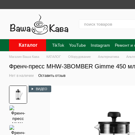
Перейти к основному контенту
Каталог
TikTok
YouTube
Instagram
Ремонт и
Контакты
О нас
Оплата и доставка
Магазин Ваша Кава
КАТАЛОГ
Оборудование
Альтернатива
Альт
Френч-пресс MHW-3BOMBER Gimme 450 м
Нет в наличии
Оставить отзыв
ВИДЕО