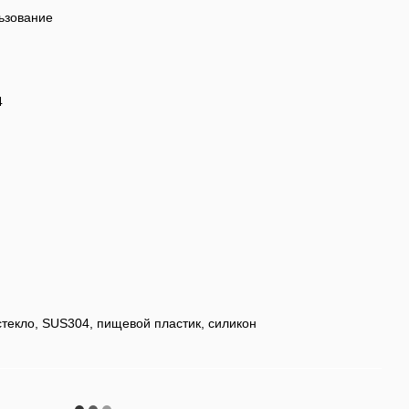
ьзование
4
текло, SUS304, пищевой пластик, силикон