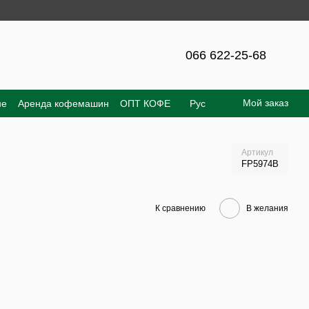
айте – 300 грн!
066 622-25-68
Мой заказ
не
Аренда кофемашин
ОПТ КОФЕ
Рус
е соглашение
Отзывы о магазине
Артикул
FP5974B
К сравнению
В желания