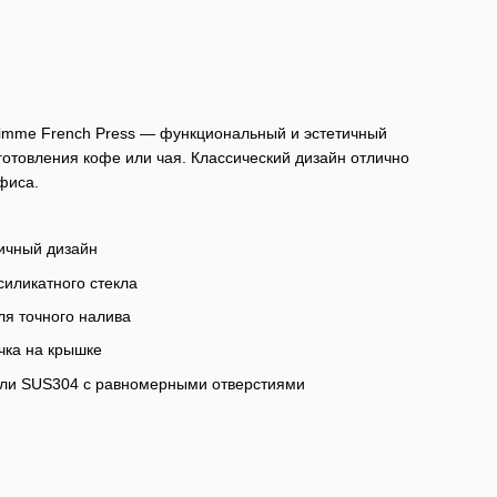
me French Press — функциональный и эстетичный
готовления кофе или чая. Классический дизайн отлично
фиса.
ичный дизайн
силикатного стекла
ля точного налива
чка на крышке
али SUS304 с равномерными отверстиями