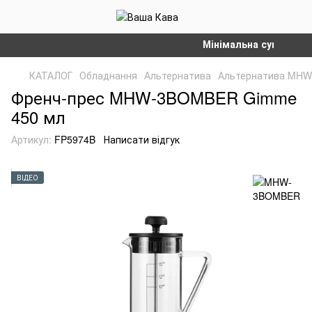
Мінімальна сума замовле
КАТАЛОГ
Обладнання
Альтернатива
Альтернатива MH
Френч-прес MHW-3BOMBER Gimme
450 мл
Артикул:
FP5974B
Написати відгук
ВІДЕО