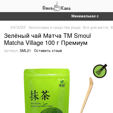
Минимальная сумма заказ
КАТАЛОГ
Аксессуары и средства ухода
Все для матча
В
Зелёный чай Матча TM Smoul
Matcha Village 100 г Премиум
Артикул:
SML21
Оставить отзыв