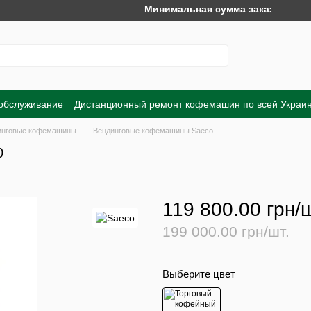
Минимальная сумма заказа на сайте – 
 обслуживание
Дистанционный ремонт кофемашин по всей Украи
Обмен и возврат
Договор публичной оферты
Пользовательско
инговые кофемашины
Вендинговые кофемашины Saeco
0
119 800.00 грн/ш
199 000.00 грн/шт.
Выберите цвет