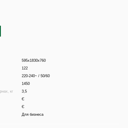
595х1830х760
122
220-240~ / 50/60
1450
рнах, кг
3,5
Є
Є
Для бизнеса