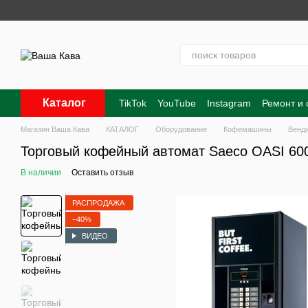
Перейти к основному контенту
Каталог
TikTok
YouTube
Instagram
Ремонт и
Контакты
О нас
Оплата и доставка
Магазин Ваша Кава
КАТАЛОГ
Оборудование
Кофемашины
Венд
Торговый кофейный автомат Saeco OASI 60
В наличии
Оставить отзыв
РАСПРОДАЖА
−40%
ВИДЕО