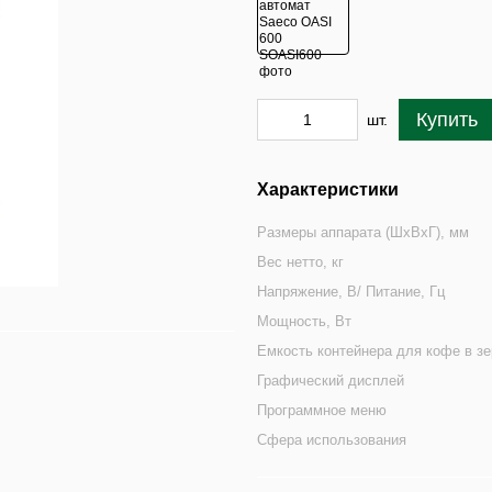
Купить
шт.
Характеристики
Размеры аппарата (ШхВхГ), мм
Вес нетто, кг
Напряжение, В/ Питание, Гц
Мощность, Вт
Емкость контейнера для кофе в зе
Графический дисплей
Программное меню
Сфера использования