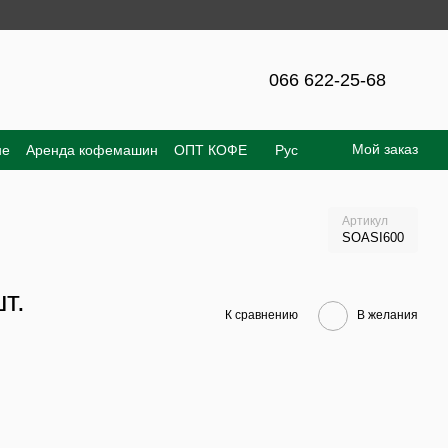
300 грн!
066 622-25-68
Мой заказ
не
Аренда кофемашин
ОПТ КОФЕ
Рус
е соглашение
Отзывы о магазине
Артикул
SOASI600
т.
К сравнению
В желания