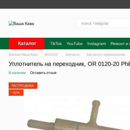
Перейти к основному контенту
Каталог
TikTok
YouTube
Instagram
Ремонт и
Контакты
О нас
Оплата и доставка
Магазин Ваша Кава
КАТАЛОГ
Запчасти
Запчасти к кофемашинам
Уплотнитель на переходник, OR 0120-20 Phil
В наличии
Оставить отзыв
РАСПРОДАЖА
−62%