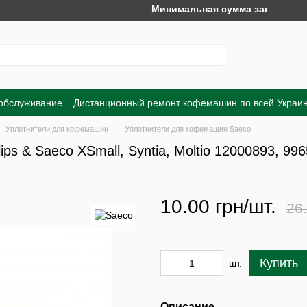
Минимальная сумма заказа на сайте
 обслуживание
Дистанционный ремонт кофемашин по всей Украи
Обмен и возврат
Договор публичной оферты
Пользовательско
Уплотнители для кофемашин
Уплотнители для кофемашин Saeco
ips & Saeco XSmall, Syntia, Moltio 12000893, 99
10.00 грн/шт.
26.
Купить
шт.
Описание