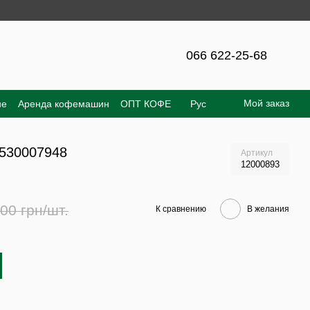
 – 300 грн!
066 622-25-68
Мой заказ
не
Аренда кофемашин
ОПТ КОФЕ
Рус
е соглашение
Отзывы о магазине
6530007948
Артикул
12000893
00 грн/шт.
К сравнению
В желания