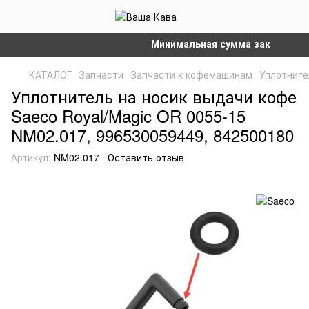
Минимальная сумма заказа на сай
КАТАЛОГ
Запчасти
Запчасти к кофемашинам
Уплотните
Уплотнитель на носик выдачи кофе
Saeco Royal/Magic OR 0055-15
NM02.017, 996530059449, 842500180
Артикул:
NM02.017
Оставить отзыв