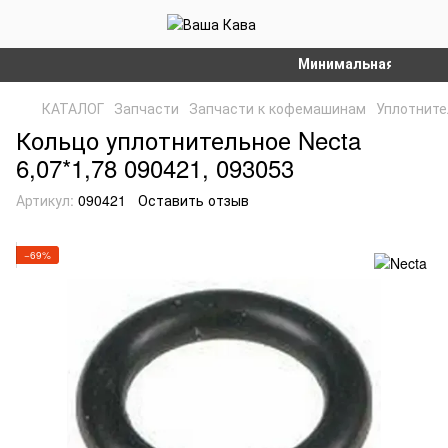
Минимальная сумма зак
КАТАЛОГ
Запчасти
Запчасти к кофемашинам
Уплотните
Кольцо уплотнительное Neсta
6,07*1,78 090421, 093053
Артикул:
090421
Оставить отзыв
−69%