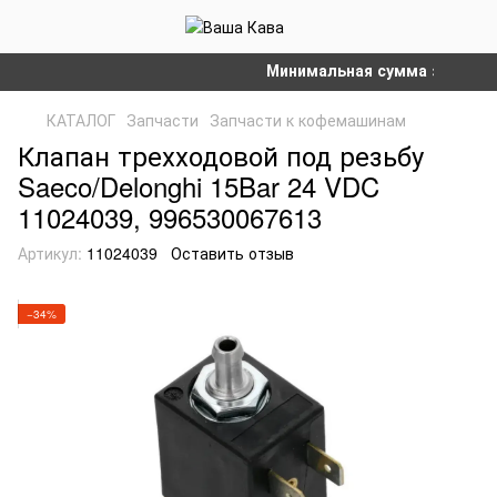
Минимальная сумма заказа на с
КАТАЛОГ
Запчасти
Запчасти к кофемашинам
Клапан трехходовой под резьбу
Saeco/Delonghi 15Bar 24 VDC
11024039, 996530067613
Артикул:
11024039
Оставить отзыв
−34%