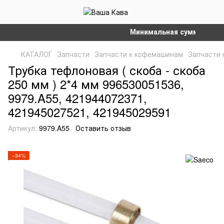
Минимальная сумма заказа н
КАТАЛОГ
Запчасти
Запчасти к кофемашинам
Запчасти 
Трубка тефлоновая ( скоба - скоба
250 мм ) 2*4 мм 996530051536,
9979.A55, 421944072371,
421945027521, 421945029591
Артикул:
9979.A55
Оставить отзыв
−34%