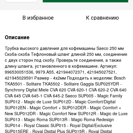
В избранное
К сравнению
Описание
Трубка высокого давления для кофемашины Saeco 250 мм
Скоба-скоба Тефлоновый шланг длиной 250 мм, соединение
с двух сторон под скобу. Проверьте соединения, а также
длину шланга, установленного в кофемашине. Артикул:
996530051536, 9979.A55, 421944072371, 421945027521,
421945029591 Размер - 4х2мм Подходить к моделям: Bosch
TKA5501 - Solitaire TKA5502 - Solitaire Gaggia SUP025YDR -
Synchrony Digital Miele CVA 620 CVA 620-1 CVA 620-2 CVA 640
CVA 645 CVA 645-1 CVA 645-2 Saeco SUP005 - Magic Family
SUP012 - Magic de Luxe SUP012D - Magic Comfort/Digital
SUP012EN - Magic Comfort + SUP012DER - Magic Comfort +
New SUP012DR - Magic Comfort New SUP012R - Magic de Luxe
SUP013 - Magic Roma SUP013R - Magic Roma Redesign
SUP014 - Royal Classic SUP015 - Royal Digital/Exclusive
SUP015ERE - Royal Digital Plus SUP015R - Royal Digital