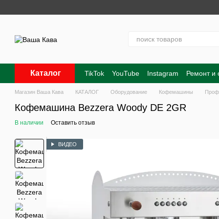
Минимальная
Перейти к основному контенту
Каталог
TikTok
YouTube
Instagram
Ремонт и
Контакты
О нас
Оплата и доставка
Магазин Ваша Кава
КАТАЛОГ
Оборудование
Кофемашины
Проф
Кофемашина Bezzera Woody DE 2GR
В наличии
Оставить отзыв
ВИДЕО