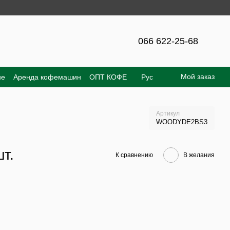
066 622-25-68
Мой заказ
не
Аренда кофемашин
ОПТ КОФЕ
Рус
е соглашение
Отзывы о магазине
Артикул
WOODYDE2BS3
шт.
К сравнению
В желания