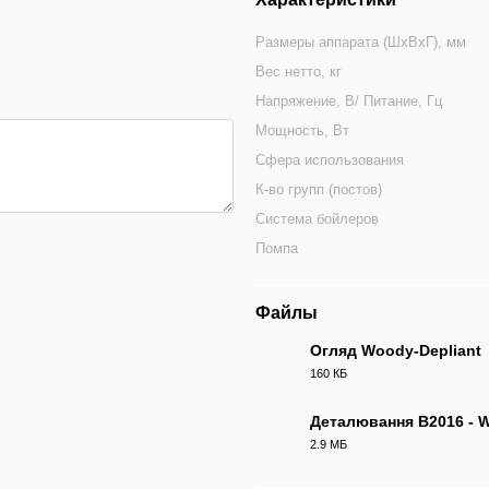
Размеры аппарата (ШхВхГ), мм
Вес нетто, кг
Напряжение, В/ Питание, Гц
Мощность, Вт
Сфера использования
К-во групп (постов)
Система бойлеров
Помпа
Файлы
Огляд Woody-Depliant
160 КБ
PDF
Деталювання B2016 - 
2.9 МБ
PDF