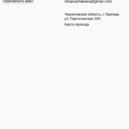
shopvashakava@gmail.com
Перезвонить вам?
Черниговская область, г. Прилуки,
ул. Партизанская 20А
Карта проезда