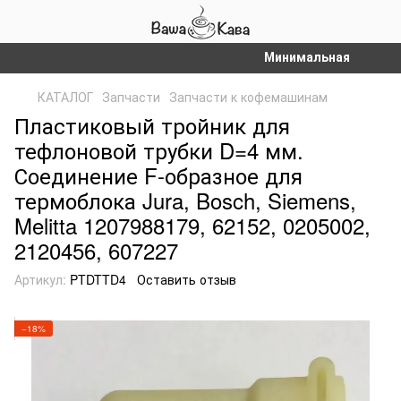
Минимальная сумма зака
КАТАЛОГ
Запчасти
Запчасти к кофемашинам
Пластиковый тройник для
тефлоновой трубки D=4 мм.
Соединение F-образное для
термоблока Jura, Bosch, Siemens,
Melitta 1207988179, 62152, 0205002,
2120456, 607227
Артикул:
PTDTTD4
Оставить отзыв
−18%