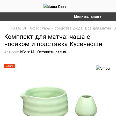
Минимальная сумма заказ
КАТАЛОГ
Аксессуары и средства ухода
Все для матча
В
Комплект для матча: чаша с
носиком и подставка Кусенаоши
Артикул:
KC191M
Оставить отзыв
−13%