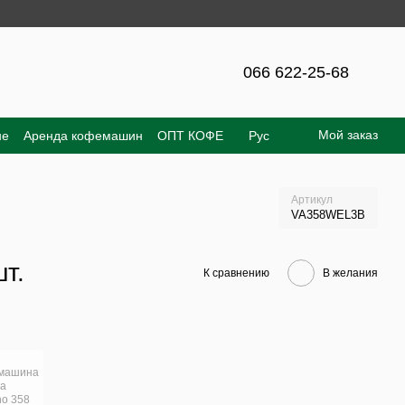
 сайте – 300 грн!
066 622-25-68
Мой заказ
не
Аренда кофемашин
ОПТ КОФЕ
Рус
е соглашение
Отзывы о магазине
Артикул
VA358WEL3B
шт.
К сравнению
В желания