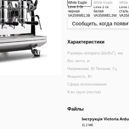
Сообщить, когда появи
Характеристики
Размеры аппарата (ШхВхГ), мм
Вес нетто, кг
Напряжение, В/ Питание, Гц
Мощность, Вт
Сфера использования
К-во групп (постов)
Файлы
Інструкція Victoria Ard
11.2 МБ
PDF