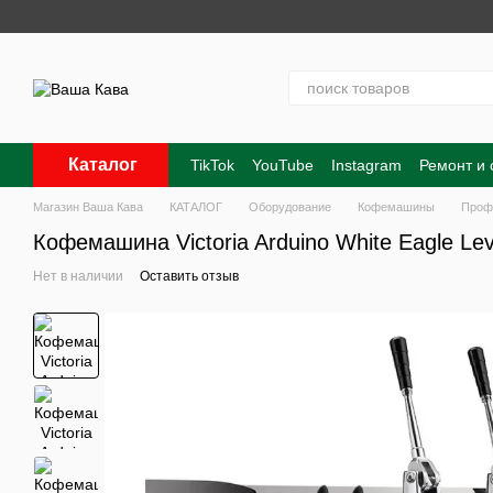
Перейти к основному контенту
Каталог
TikTok
YouTube
Instagram
Ремонт и
Контакты
О нас
Оплата и доставка
Магазин Ваша Кава
КАТАЛОГ
Оборудование
Кофемашины
Проф
Кофемашина Victoria Arduino White Eagle Le
Нет в наличии
Оставить отзыв