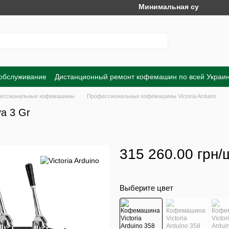
Минимальная сумма заказа на
 обслуживание
Дистанционный ремонт кофемашин по всей Украи
Обмен и возврат
Договор публичной оферты
Пользовательско
ессиональные кофемашины
Профессиональные кофемашины Victoria Arduino
va 3 Gr
315 260.00 грн/
Выберите цвет