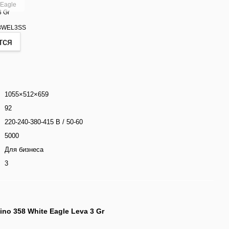
тся
1055×512×659
92
220-240-380-415 В / 50-60
5000
Для бизнеса
3
uino 358 White Eagle Leva 3 Gr