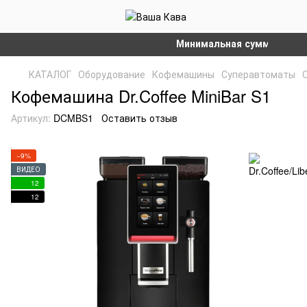
Минимальная сумма заказа на 
КАТАЛОГ
Оборудование
Кофемашины
Суперавтоматы
С
Кофемашина Dr.Coffee MiniBar S1
Артикул:
DCMBS1
Оставить отзыв
−9%
ВИДЕО
12
12