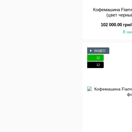
Кофемашина Fiamm
(цвет черны
102 000.00 грн/
В на
ВИДЕО
12
12