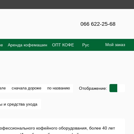
 300 грн!
066 622-25-68
Мой заказ
не
Аренда кофемашин
ОПТ КОФЕ
Рус
е соглашение
Отзывы о магазине
Отображение:
вле
сначала дороже
по названию
ы и средства ухода
рофессионального кофейного оборудования, более 40 лет