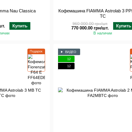
mma Nau Classica
Кофемашина FIAMMA Astrolab 3 P
TC
960 000.00 грн/шт.
шт.
Купить
Купить
770 000.00 грн/шт.
личии
В наличии
Подарок
ВИДЕО
12
12