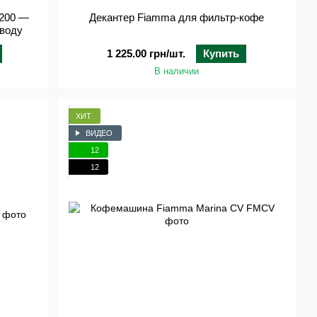
T200 —
Декантер Fiamma для фильтр-кофе
оводу
1 225.00 грн/шт.
Купить
В наличии
ХИТ
ВИДЕО
12
12