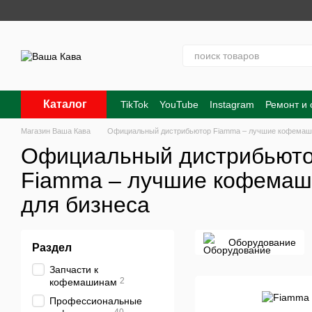
Перейти к основному контенту
Каталог
TikTok
YouTube
Instagram
Ремонт и
Контакты
О нас
Оплата и доставка
Магазин Ваша Кава
Официальный дистрибьютор Fiamma – лучшие кофемаш
Официальный дистрибьют
Fiamma – лучшие кофема
для бизнеса
Оборудование
Раздел
Запчасти к
2
кофемашинам
Профессиональные