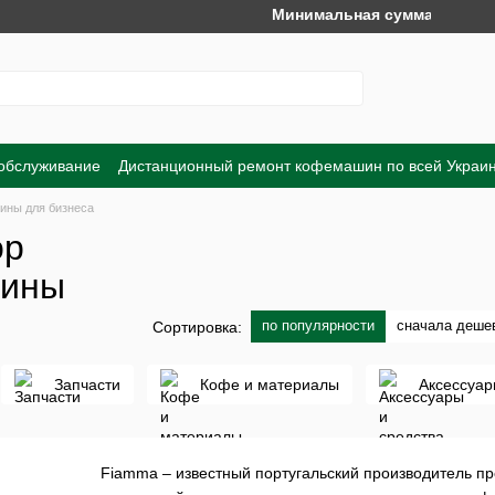
Минимальная сумма заказа на сайте –
 обслуживание
Дистанционный ремонт кофемашин по всей Украи
Обмен и возврат
Договор публичной оферты
Пользовательско
ины для бизнеса
ор
шины
по популярности
сначала деше
Сортировка:
Запчасти
Кофе и материалы
Аксессуар
Fiamma – известный португальский производитель п