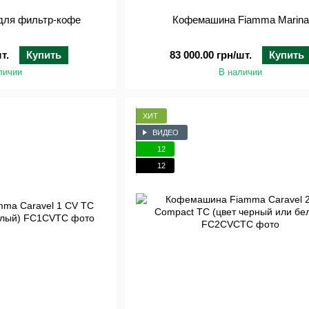
для фильтр-кофе
Кофемашина Fiamma Marina
т.
Купить
83 000.00 грн/шт.
Купить
личии
В наличии
ХИТ
ВИДЕО
12
12