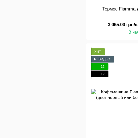
Термос Fiamma 
3 065.00 грн/ш
В на
ХИТ
ВИДЕО
12
12