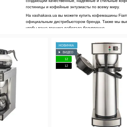
создающий качественные, надежные и стильные коф
гостиницы и кофейные энтузиасты по всему миру.
На vashakava.ua вы можете купить кофемашины Fia
официальным дистрибьютором бренда. Также мы вып
чтобы ваша техника работала безупречно.
НОВИНКА
ВИДЕО
12
12