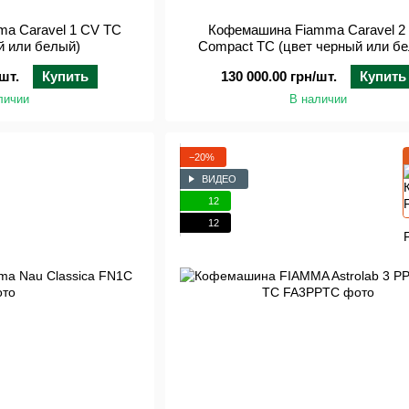
a Caravel 1 CV TC
Кофемашина Fiamma Caravel 2
й или белый)
Compact TC (цвет черный или б
шт.
Купить
130 000.00 грн/шт.
Купить
личии
В наличии
−20%
ВИДЕО
12
12