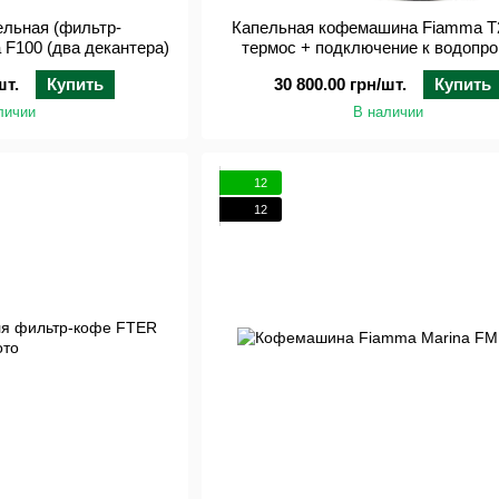
ельная (фильтр-
Капельная кофемашина Fiamma 
F100 (два декантера)
термос + подключение к водопр
шт.
Купить
30 800.00 грн/шт.
Купить
личии
В наличии
12
12