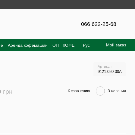
сайте – 300 грн!
066 622-25-68
Мой заказ
не
Аренда кофемашин
ОПТ КОФЕ
Рус
е соглашение
Отзывы о магазине
Артикул
9121.080.00А
0 грн
К сравнению
В желания