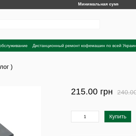
Минимальная сумма заказа на 
 обслуживание
Дистанционный ремонт кофемашин по всей Украи
Обмен и возврат
Договор публичной оферты
Пользовательско
лог )
215.00 грн
240.0
Купить