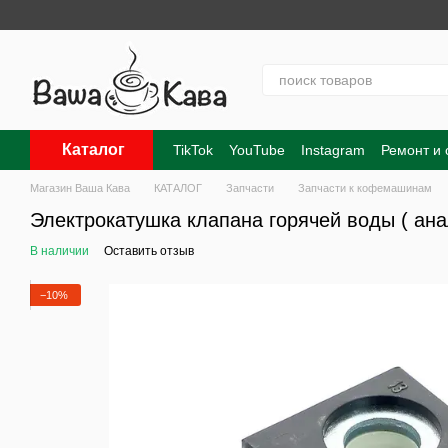
Перейти к основному контенту
Каталог
TikTok
YouTube
Instagram
Ремонт и
Контакты
О нас
Оплата и доставка
Магазин Ваша Кава
КАТАЛОГ
Запчасти
Запчасти к кофемашинам
Электрокатушка клапана горячей воды ( ана
В наличии
Оставить отзыв
−10%