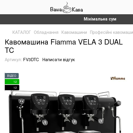
Мінімальна сума замовленн
КАТАЛОГ
Обладнання
Кавомашини
Професійні кавомаш
Кавомашина Fiamma VELA 3 DUAL
TC
Артикул:
FV3DTC
Написати відгук
ВІДЕО
12
12