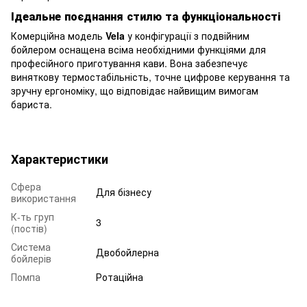
Ідеальне поєднання стилю та функціональності
Комерційна модель
Vela
у конфігурації з подвійним
бойлером оснащена всіма необхідними функціями для
професійного приготування кави. Вона забезпечує
виняткову термостабільність, точне цифрове керування та
зручну ергономіку, що відповідає найвищим вимогам
бариста.
Характеристики
Сфера
Для бізнесу
використання
К-ть груп
3
(постів)
Система
Двобойлерна
бойлерів
Помпа
Ротаційна