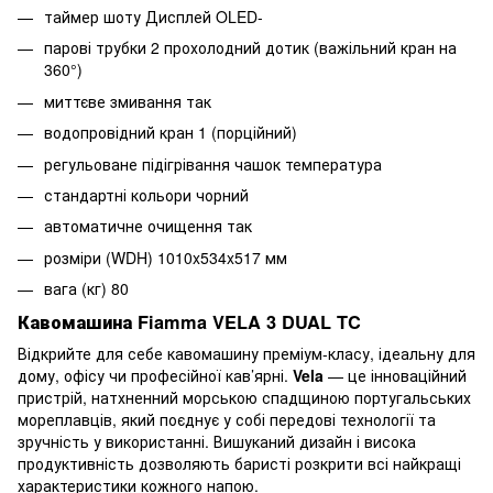
таймер шоту Дисплей OLED-
парові трубки 2 прохолодний дотик (важільний кран на
360°)
миттєве змивання так
водопровідний кран 1 (порційний)
регульоване підігрівання чашок температура
стандартні кольори чорний
автоматичне очищення так
розміри (WDH) 1010x534x517 мм
вага (кг) 80
Кавомашина Fiamma VELA 3 DUAL TC
Відкрийте для себе кавомашину преміум-класу, ідеальну для
дому, офісу чи професійної кав’ярні.
Vela
— це інноваційний
пристрій, натхненний морською спадщиною португальських
мореплавців, який поєднує у собі передові технології та
зручність у використанні. Вишуканий дизайн і висока
продуктивність дозволяють баристі розкрити всі найкращі
характеристики кожного напою.