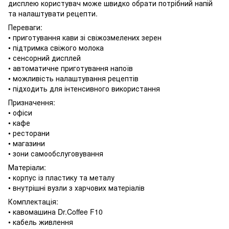
дисплею користувач може швидко обрати потрібний напій
та налаштувати рецепти.
Переваги:
• приготування кави зі свіжозмелених зерен
• підтримка свіжого молока
• сенсорний дисплей
• автоматичне приготування напоїв
• можливість налаштування рецептів
• підходить для інтенсивного використання
Призначення:
• офіси
• кафе
• ресторани
• магазини
• зони самообслуговування
Матеріали:
• корпус із пластику та металу
• внутрішні вузли з харчових матеріалів
Комплектація:
• кавомашина Dr.Coffee F10
• кабель живлення