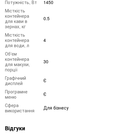
Потужність, Вт
1450
Місткість
контейнера
0.5
для кави в
зернах, кг
Місткість
контейнера
4
для води, л
Об'єм
контейнера
30
для макухи,
порції
Графічний
Є
дисплей
Програмне
Є
меню
Сфера
Для бізнесу
використання
Відгуки