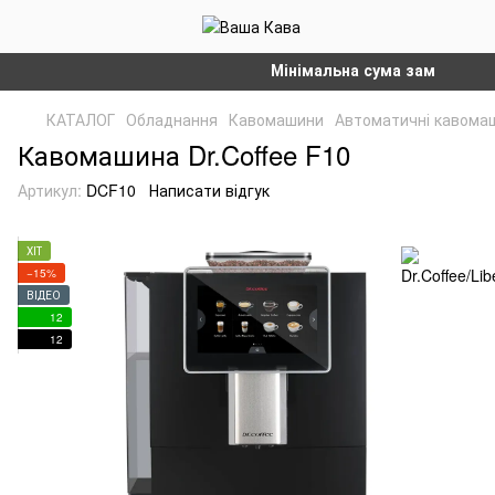
Мінімальна сума замовлення на 
КАТАЛОГ
Обладнання
Кавомашини
Автоматичні кавома
Кавомашина Dr.Coffee F10
Артикул:
DCF10
Написати відгук
ХІТ
−15%
ВІДЕО
12
12