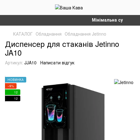
Мінімальна сума замовле
КАТАЛОГ
Обладнання
Обладнання Jetinno
Диспенсер для стаканів Jetinno
JA10
Артикул:
JJA10
Написати відгук
НОВИНКА
−9%
12
12