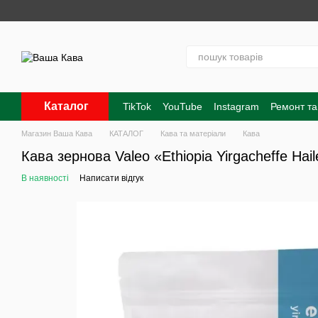
Перейти до основного контенту
Каталог
TikTok
YouTube
Instagram
Ремонт та
Контакти
Про нас
Оплата і доставк
Магазин Ваша Кава
КАТАЛОГ
Кава та матеріали
Кава
Кава зернова Valeo «Ethiopia Yirgacheffe Ha
В наявності
Написати відгук