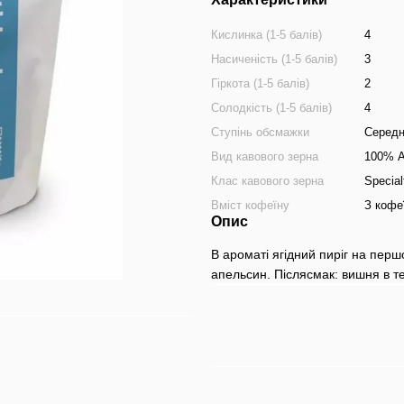
Кислинка (1-5 балів)
4
Насиченість (1-5 балів)
3
Гіркота (1-5 балів)
2
Солодкість (1-5 балів)
4
Ступінь обсмажки
Серед
Вид кавового зерна
100% А
Клас кавового зерна
Special
Вміст кофеїну
З кофе
Опис
В ароматі ягідний пиріг на першо
апельсин. Післясмак: вишня в т