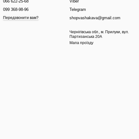
066 622-25-68
Viber
099 368-98-96
Telegram
shopvashakava@gmail.com
Передзвонити вам?
Чернігівська обл., м. Прилуки, вул.
Партизанська 20А
Мапа проїзду