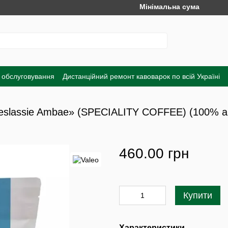
Мінімальна сума замовлення 
 обслуговування
Дистанційний ремонт кавоварок по всій Україні
а
Обмін та повернення
Договір публічної оферти
Угода корист
ileslassie Ambae» (SPECIALITY COFFEE) (100% ар
460.00 грн
Купити
Характеристики