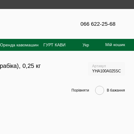
на сайті - 300 грн!
066 622-25-68
Мій кошик
Оренда кавомашин
ГУРТ КАВИ
Укр
увача
Відгуки про магазин
абіка), 0,25 кг
Артикул
YHA100A025SC
Порівняти
В бажання