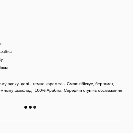
ня
рабіка
ty
їном
му вдиху, далі - темна карамель. Смак: гібіскус, бергамот,
емному шоколаді. 100% Арабіка. Середній ступінь обсмаження.