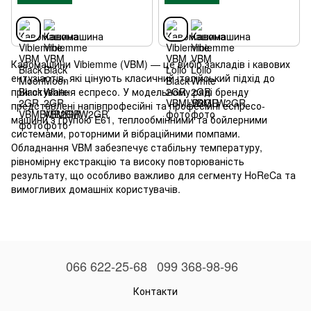
Кавомашини Vibiemme (VBM) — це вибір закладів і кавових
ентузіастів, які цінують класичний італійський підхід до
приготування еспресо. У модельному ряді бренду
представлені напівпрофесійні та професійні еспресо-
машини з групою E61, теплообмінними та бойлерними
системами, роторними й вібраційними помпами.
Обладнання VBM забезпечує стабільну температуру,
рівномірну екстракцію та високу повторюваність
результату, що особливо важливо для сегменту HoReCa та
вимогливих домашніх користувачів.
066 622-25-68
099 368-98-96
Контакти