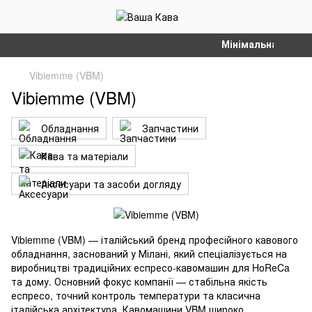
Мінімальна сума за
Vibiemme (VBM)
Vibiemme (VBM)
Обладнання
Запчастини
Кава та матеріали
Аксесуари та засоби догляду
Vibiemme (VBM) — італійський бренд професійного кавового
обладнання, заснований у Мілані, який спеціалізується на
виробництві традиційних еспресо-кавомашин для HoReCa
та дому. Основний фокус компанії — стабільна якість
еспресо, точний контроль температури та класична
італійська архітектура. Кавомашини VBM широко