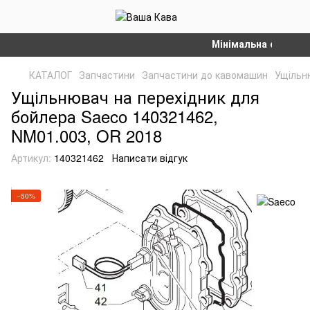
Мінімальна сума замов
КАТАЛОГ
Запчастини
Запчастини до кавомашин
Ущільн
Ущільнювач на перехідник для
бойлера Saeco 140321462,
NM01.003, OR 2018
Артикул:
140321462
Написати відгук
−50%