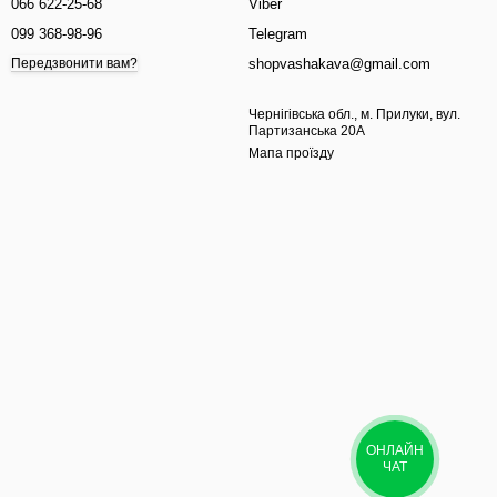
066 622-25-68
Viber
099 368-98-96
Telegram
shopvashakava@gmail.com
Передзвонити вам?
Чернігівська обл., м. Прилуки, вул.
Партизанська 20А
Мапа проїзду
ОНЛАЙН
ЧАТ