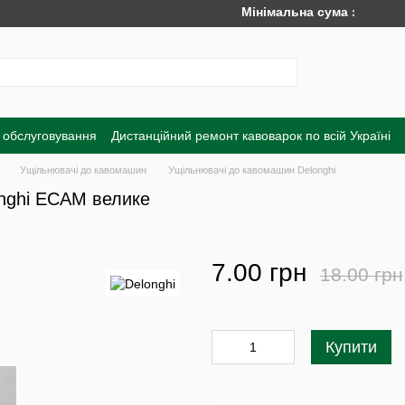
Мінімальна сума замовлення н
 обслуговування
Дистанційний ремонт кавоварок по всій Україні
а
Обмін та повернення
Договір публічної оферти
Угода корист
Ущільнювачі до кавомашин
Ущільнювачі до кавомашин Delonghi
onghi ECAM велике
7.00 грн
18.00 грн
Купити