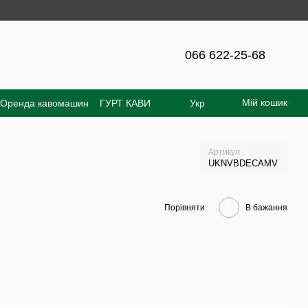
а сайті - 300 грн!
066 622-25-68
Мій кошик
Оренда кавомашин
ГУРТ КАВИ
Укр
увача
Відгуки про магазин
Артикул
UKNVBDECAMV
Порівняти
В бажання