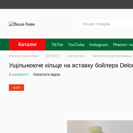
Перейти до основного контенту
Каталог
TikTok
YouTube
Instagram
Ремонт та
Контакти
Про нас
Оплата і доставк
Магазин Ваша Кава
КАТАЛОГ
Запчастини
Запчастини до кавомашин
Ущільнююче кільце на вставку бойлера Del
В наявності
Написати відгук
−61%