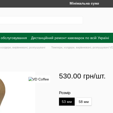
Мінімальна сума замовлення 
 обслуговування
Дистанційний ремонт кавоварок по всій Україні
а
Обмін та повернення
Договір публічної оферти
Угода корист
холдери, вирівнювачі, розпушувачі
Темпери, холдери, вирівнювачі, розпушувачі VD
530.00 грн/шт.
Розмір
53 мм
58 мм