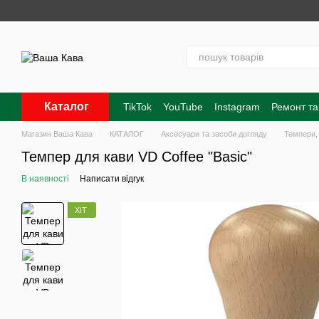
Перейти до основного контенту
Каталог
TikTok
YouTube
Instagram
Ремонт та
Контакти
Про нас
Оплата і доставк
Магазин Ваша Кава
КАТАЛОГ
Аксесуари та засоби догляду
Темпери, 
Темпер для кави VD Coffee "Basic"
В наявності
Написати відгук
ХІТ