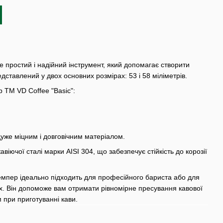
е простий і надійний інструмент, який допомагає створити
едставлений у двох основних розмірах: 53 і 58 міліметрів.
 ТМ VD Coffee "Basic":
 дуже міцним і довговічним матеріалом.
авіючої сталі марки AISI 304, що забезпечує стійкість до корозії
емпер ідеально підходить для професійного бариста або для
х. Він допоможе вам отримати рівномірне пресування кавової
 при приготуванні кави.