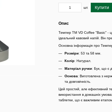
Купити
шт.
Опис
Темпер ТМ VD Coffee "Basic" - ц
ідеальний кавовий напій. Він пр
Основна інформація про Темпер
Розміри
: 53 та 58 мм.
Колір
: Натурал.
Матеріал ручки
: Бук, що є
Основа
: Виготовлена з нерж
та довговічність.
Цей простий, але ефективний т
використання в домашніх умова
таблетки, що є важливим етапом