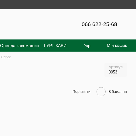
на сайті - 300 грн!
066 622-25-68
Мій кошик
Оренда кавомашин
ГУРТ КАВИ
Укр
увача
Відгуки про магазин
 Coffee
Артикул
0053
Порівняти
В бажання