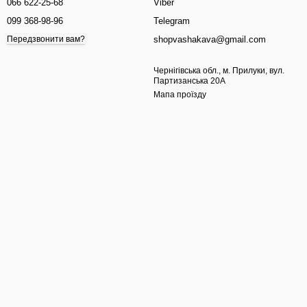
066 622-25-68
Viber
099 368-98-96
Telegram
shopvashakava@gmail.com
Передзвонити вам?
Чернігівська обл., м. Прилуки, вул.
Партизанська 20А
Мапа проїзду