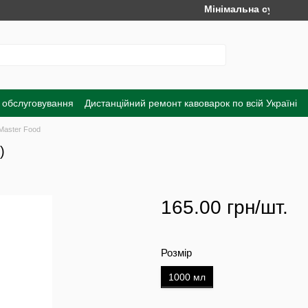
Мінімальна сума замовлен
 обслуговування
Дистанційний ремонт кавоварок по всій Україні
а
Обмін та повернення
Договір публічної оферти
Угода корист
Master Food
)
165.00 грн/шт.
Розмір
1000 мл