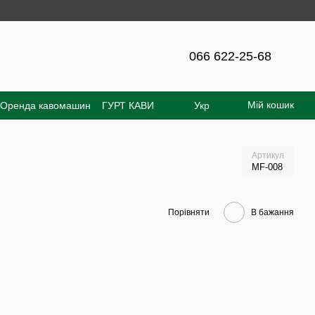
ня на сайті - 300 грн!
066 622-25-68
Мій кошик
Оренда кавомашин
ГУРТ КАВИ
Укр
увача
Відгуки про магазин
Артикул
MF-008
Порівняти
В бажання