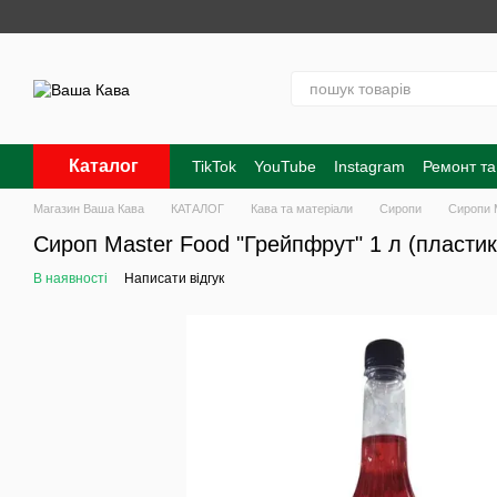
Перейти до основного контенту
Каталог
TikTok
YouTube
Instagram
Ремонт та
Контакти
Про нас
Оплата і доставк
Магазин Ваша Кава
КАТАЛОГ
Кава та матеріали
Сиропи
Сиропи 
Сироп Master Food "Грейпфрут" 1 л (пластик
В наявності
Написати відгук