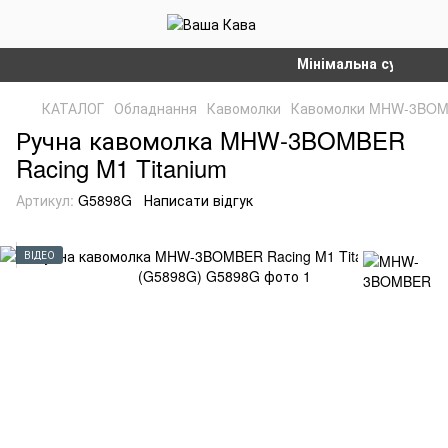
Мінімальна сума замовл
КАТАЛОГ
Обладнання
Кавомолки
Кавомолки MHW-3BO
Ручна кавомолка MHW-3BOMBER
Racing M1 Titanium
Артикул:
G5898G
Написати відгук
ВІДЕО