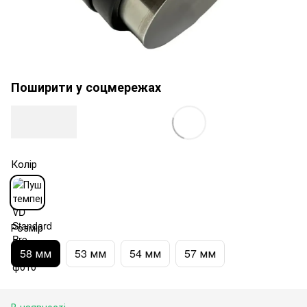
Поширити у соцмережах
Колір
Розмір
58 мм
53 мм
54 мм
57 мм
В наявності