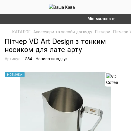
Мінімальна сума замовл
КАТАЛОГ
Аксесуари та засоби догляду
Пітчери
Пітчери 
Пітчер VD Art Design з тонким
носиком для лате-арту
Артикул:
1284
Написати відгук
НОВИНКА