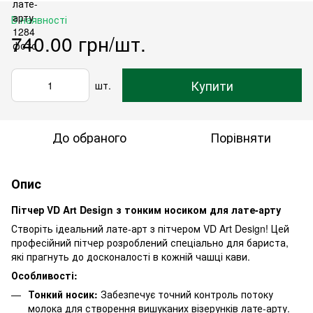
В наявності
740.00 грн/шт.
Купити
шт.
До обраного
Порівняти
Опис
Пітчер VD Art Design з тонким носиком для лате-арту
Створіть ідеальний лате-арт з пітчером VD Art Design! Цей
професійний пітчер розроблений спеціально для бариста,
які прагнуть до досконалості в кожній чашці кави.
Особливості:
Тонкий носик:
Забезпечує точний контроль потоку
молока для створення вишуканих візерунків лате-арту.