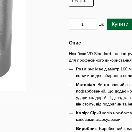
Купити
шт.
Опис
Нок-бокс VD Standard - це інстр
для професійного використання 
Розміри
: Має діаметр 160 м
величини для збирання велико
Матеріал
: Виготовлений зі с
пофарбований, що додає йо
удари холдера! Підкладка з 
він стоїть, від подряпин та
Колір
: Сірий колір нок-бокс
кавовими аксесуарами.
Виробник
: Вироблений комп