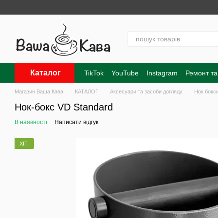
Перейти до основного контенту
Каталог
TikTok
YouTube
Instagram
Ремонт та
Контакти
Про нас
Оплата і доставк
Магазин Ваша Кава
КАТАЛОГ
Аксесуари та засоби догляду
Нок бокс
Нок-бокс VD Standard
В наявності
Написати відгук
ХІТ