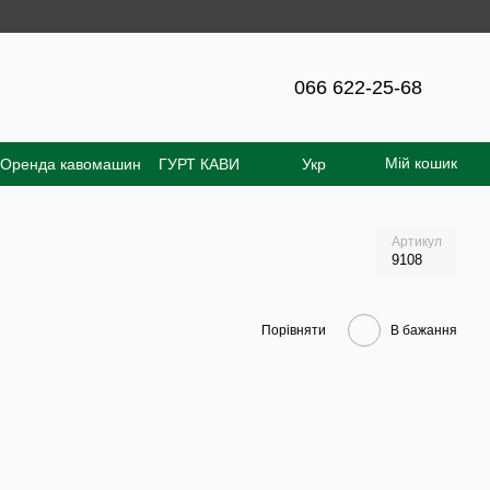
ня на сайті - 300 грн!
066 622-25-68
Мій кошик
Оренда кавомашин
ГУРТ КАВИ
Укр
увача
Відгуки про магазин
Артикул
9108
Порівняти
В бажання