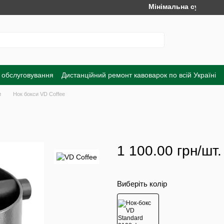
Мінімальна сума замовлен
 обслуговування
Дистанційний ремонт кавоварок по всій Україні
а
Обмін та повернення
Договір публічної оферти
Угода корист
и
Нок бокси VD Coffee
1 100.00 грн/шт.
Виберіть колір