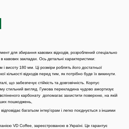
умент для збирання кавових відходів, розроблений спеціально
в кавових закладах. Ось детальні характеристики:
м і висоту 180 мм. Ці розміри роблять його достатньої
ї кількості відходів перед тим, як потрібно буде їх викинути.
талі, що забезпечує стійкість та довговічність. Корпус
му стильний вигляд. Гумова перекладина чудово амортизує
вспіненого карбонату допомагає захистити поверхню, на якій
 інших пошкоджень,
а відповідає багатьом інтер'єрам і легко поєднується з іншими
анією VD Coffee, зареєстрованою в Україні. Це гарантує