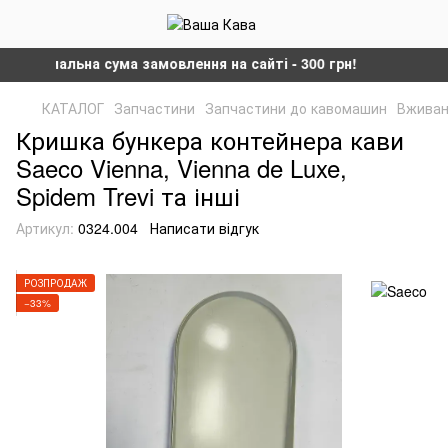
Мінімальна сума замовлення на сайті - 300 грн!
КАТАЛОГ
Запчастини
Запчастини до кавомашин
Вживан
Кришка бункера контейнера кави
Saeco Vienna, Vienna de Luxe,
Spidem Trevi та інші
Артикул:
0324.004
Написати відгук
РОЗПРОДАЖ
−33%