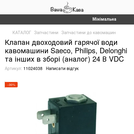
Мінімальна сума замо
КАТАЛОГ
Запчастини
Запчастини до кавомашин
Клапан двоходовий гарячої води
кавомашини Saeco, Philips, Delonghi
та інших в зборі (аналог) 24 В VDC
Артикул:
11024038
Написати відгук
−30%