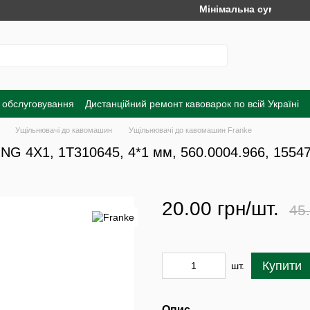
Мінімальна сума замовленн
 обслуговування
Дистанційний ремонт кавоварок по всій Україні
а
Обмін та повернення
Договір публічної оферти
Угода корист
Ущільнювачі до кавомашин
Ущільнювачі до кавомашин Franke
NG 4X1, 1T310645, 4*1 мм, 560.0004.966, 1554
20.00 грн/шт.
45.
Купити
шт.
Опис