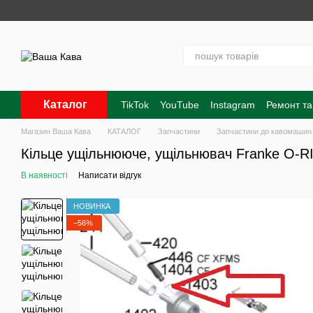
Перейти до основного контенту
Каталог
TikTok
YouTube
Instagram
Ремонт та
Контакти
Про нас
Оплата і доставк
Магазин Ваша Кава
КАТАЛОГ
Запчастини
Запчастини до кавомашин
Кільце ущільнююче, ущільнювач Franke O-RI
В наявності
Написати відгук
НОВИНКА
−56%