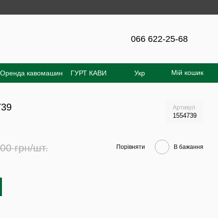
я на сайті - 300 грн!
066 622-25-68
Мій кошик
Оренда кавомашин
ГУРТ КАВИ
Укр
увача
Відгуки про магазин
739
Артикул
1554739
00 грн/шт.
Порівняти
В бажання